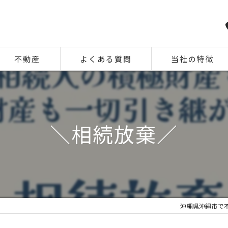
不動産
よくある質問
当社の特徴
相続
住み替え
＼相続放棄／
離婚
空き家
中古
沖縄県沖縄市で不