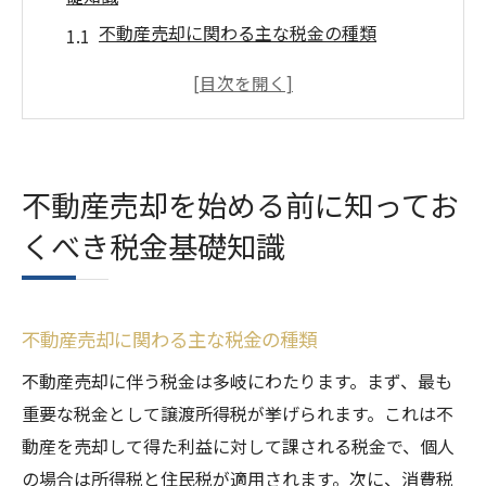
不動産売却に関わる主な税金の種類
税金を支払うタイミングと方法
譲渡所得税の計算方法
住民税と所得税の違い
税金対策を始めるタイミング
不動産売却を始める前に知ってお
税金控除の方法と要件
くべき税金基礎知識
不動産売却に関わる税金の種類とその対策方法
譲渡所得税を減らすための方法
住民税の節税対策
不動産売却に関わる主な税金の種類
登録免許税の扱い方
不動産売却に伴う税金は多岐にわたります。まず、最も
固定資産税を考慮した売却判断
重要な税金として譲渡所得税が挙げられます。これは不
不動産売却に関する相続税対策
動産を売却して得た利益に対して課される税金で、個人
税金対策に有効な控除制度
の場合は所得税と住民税が適用されます。次に、消費税