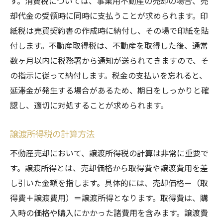
す。消費税については、事業用不動産の売却の場合、売
専門家のネットワークを活用する
却代金の受領時に同時に支払うことが求められます。印
最新の税制改正情報を把握する
紙税は売買契約書の作成時に納付し、その場で印紙を貼
不動産売却に伴う税金で失敗しないための注意
付します。不動産取得税は、不動産を取得した後、通常
点
数ヶ月以内に税務署から通知が送られてきますので、そ
売却前に知っておくべき税制
の指示に従って納付します。税金の支払いを忘れると、
契約書作成時の注意点
延滞金が発生する場合があるため、期日をしっかりと確
認し、適切に対処することが求められます。
税金申告の際の落とし穴
税金対策を怠った場合のリスク
譲渡所得税の計算方法
税務調査への対応方法
不動産売却において、譲渡所得税の計算は非常に重要で
過去の失敗事例から学ぶ
す。譲渡所得とは、売却価格から取得費や譲渡費用を差
知らないと損する不動産売却時の税金控除と免
し引いた金額を指します。具体的には、売却価格－（取
除の方法
得費＋譲渡費用）＝譲渡所得となります。取得費は、購
住宅ローン控除の適用条件
入時の価格や購入にかかった諸費用を含みます。譲渡費