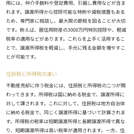
特別控除を活用する方法
用には、仲介手数料や登記費用、引越し費用などが含ま
譲渡所得の特例について
れます。譲渡所得から控除可能な特例や減税措置もある
非課税制度を利用する
ため、専門家に相談し、最大限の節税を図ることが大切
です。例えば、居住用財産の3000万円特別控除や、軽減
住民税の減額方法
税率の適用などがあります。これらを上手く活用するこ
免除申請の手続きと注意点
とで、譲渡所得税を軽減し、手元に残る金額を増やすこ
不動産売却で賢く節税するための具体的なステ
とが可能です。
ップ
初めに行うべき税務相談
住民税と所得税の違い
売却計画の作成と実行
不動産売却に伴う税金には、住民税と所得税の二つが関
経費の明確化と記録
わってきます。所得税は国に納める税金で、譲渡所得に
税金対策のためのリフォーム
対して課されます。これに対して、住民税は地方自治体
複数物件の売却における注意点
に納める税金で、同じく譲渡所得に基づいて計算されま
最適な売却タイミングの選び方
す。所得税の税率は短期譲渡所得と長期譲渡所得で異な
り、短期譲渡所得は高い税率が適用されます。一方、住
不動産売却後に必ず行うべき税金申告の手順と