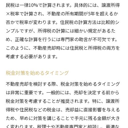
民税は一律10%で計算されます。具体的には、譲渡所得
ポイント
×税率で計算され、不動産の所有期間が5年を超えるか
税金申告の基本手順
否かで税率が変わります。住民税の計算方法は比較的シ
必要書類の準備方法
ンプルですが、所得税の計算には細かい規定があるた
申告書の書き方と提出方法
め、正確な計算を行うには専門家の助言が不可欠です。
税金還付の手続き
このように、不動産売却時には住民税と所得税の両方を
税務署への問い合わせ方法
考慮する必要があります。
申告後のフォローアップ
税金対策を始めるタイミング
不動産売却を検討する際、税金対策を始めるタイミング
は非常に重要です。一般的には、売却を決定する前から
税金対策を考慮することが推奨されます。特に、譲渡所
得税や住民税などの税金は、売却益に直接影響を与える
ため、早めに対策を講じることで手元に残る金額が大き
く変わります。税理士や不動産専門家と相談し、最適な