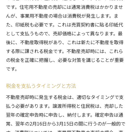
です。住宅用不動産の売却には通常消費税はかかりませ
不動産売却で手元に残る金額を最大化する税金
んが、事業用不動産の場合は消費税が発生します。ま
対策のコツ
た、印紙税も必要です。これは売買契約書に貼る印紙代
長期譲渡所得と短期譲渡所得の違い
として支払うもので、売却価格によって異なります。最
経費の計上方法と節税効果
後に、不動産取得税があり、これは新たに不動産を取得
リフォーム費用の活用法
する際に課される税金です。不動産売却時には、これら
不動産売却のタイミングを見極める
の税金を正確に把握し、必要な対策を講じることが重要
利益を最大化する複数年計画の策定
です。
税理士の活用方法
税金を支払うタイミングと方法
専門家が教える不動産売却時の最適な税金対策
不動産コンサルタントの役割
不動産売却時に発生する税金は、適切なタイミングで支
払う必要があります。譲渡所得税と住民税は、売却した
税理士による具体的なアドバイス
翌年の確定申告時に申告し、納付します。確定申告は通
不動産鑑定士の利用方法
常、翌年の2月16日から3月15日の間に行うのが一般的で
法律専門家の助言の重要性