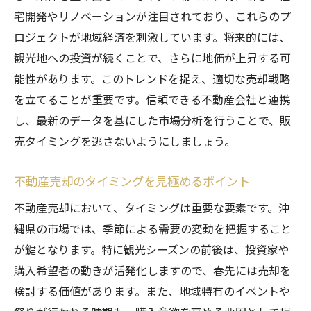
不動産売却を成功させるための地価動向と沖縄
宅開発やリノベーションが注目されており、これらのプ
県特有の市場特性
ロジェクトが地域経済を刺激しています。将来的には、
観光地への投資が続くことで、さらに地価が上昇する可
地域の特性が地価に与える独自の影響
能性があります。このトレンドを捉え、適切な売却戦略
市場性を高めるための地価動向活用法
を立てることが重要です。信頼できる不動産会社と連携
売却成功のための綿密な市場分析
し、最新のデータを基にした市場分析を行うことで、販
沖縄県特有の需要と供給のバランス
売タイミングを逃さないようにしましょう。
地価動向を活かした売却プロモーション
競争優位性を確保するための独自戦略
不動産売却のタイミングを見極めるポイント
不動産売却で失敗しないための地価動向の見極
不動産売却において、タイミングは重要な要素です。沖
め方と沖縄県の市場ポイント
縄県の市場では、季節による需要の変動を把握すること
地価動向を予測するためのデータ分析手法
が鍵となります。特に観光シーズンの前後は、投資家や
市場の落とし穴を避けるための見極め方
購入希望者の動きが活発化しますので、春先には売却を
検討する価値があります。また、地域特有のイベントや
成功事例から学ぶ地価動向の分析方法