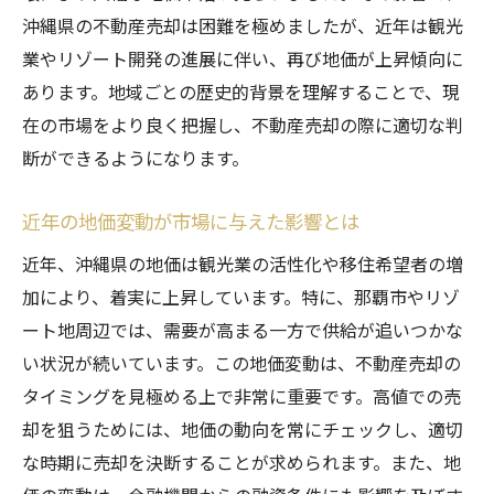
最近の地価レポートから読み取る市場の兆
沖縄県の不動産売却は困難を極めましたが、近年は観光
候
業やリゾート開発の進展に伴い、再び地価が上昇傾向に
不動産投資家の視点から見た沖縄県の地価
あります。地域ごとの歴史的背景を理解することで、現
情報
在の市場をより良く把握し、不動産売却の際に適切な判
地価動向に基づく不動産売却の戦略
断ができるようになります。
地価と需要の関係性を理解する
近年の地価変動が市場に与えた影響とは
沖縄県での不動産売却に影響を与える主要な地
価要因は何か
近年、沖縄県の地価は観光業の活性化や移住希望者の増
観光産業が地価に与える影響
加により、着実に上昇しています。特に、那覇市やリゾ
ート地周辺では、需要が高まる一方で供給が追いつかな
従来の経済要因と新興要因の比較
い状況が続いています。この地価変動は、不動産売却の
政府の政策と規制が市場に及ぼす影響
タイミングを見極める上で非常に重要です。高値での売
インフラ開発と地価の関連性
却を狙うためには、地価の動向を常にチェックし、適切
人口動態が不動産市場に与える影響
な時期に売却を決断することが求められます。また、地
地域特性が地価に与える具体的な例