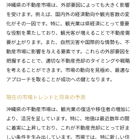
不動産会社の実績と評判を見極める方法
沖縄県の不動産市場は、外部要因によっても大きく影響
地価動向を踏まえた適切なアドバイスを受
を受けます。例えば、国内外の経済動向や観光客数の変
ける
化がその一因です。特に、観光業は県経済にとって重要
プロのネットワークを活用するメリット
な役割を果たしており、観光客が増えることで不動産需
要が上がります。また、自然災害や国際的な情勢も、不
顧客満足度の高い不動産会社の選び方
動産市場に影響を与える要素です。これらの外部要因を
沖縄県での不動産売却成功に必要な市場動向の
把握することで、適切な不動産売却のタイミングや戦略
理解と戦略
を考えることができます。市場の動向を見極め、最適な
市場動向を把握するための情報収集方法
アプローチを取ることが成功への鍵となります。
市場分析に基づくターゲット設定
売却価格の適正化戦略
現在の市場トレンドと将来の予測
競合他社の動きを分析する方法
沖縄県の不動産市場は、観光業の復活や移住者の増加に
地域特性を生かしたマーケティング戦略
より、活況を呈しています。特に、地価は最近数年の間
市場変動に対応する長期的ビジョンの重要
に着実に上昇しており、これが不動産売却にとって好ま
性
しい条件を生み出しています。市場では、特に新しい住