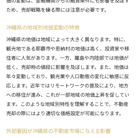
価の変動は、金融機関からの融資条件にも影響を及ぼす
地価の変動が沖縄県の不動産売却に与える影響
ため、売却戦略を練る際には注意が必要です。
を徹底分析
沖縄県の地域別地価変動の特徴
地価変動が売却価格に直結する理由
売却のタイミングと地価の関連性
沖縄県の地価は地域によって大きく異なります。特に、
地価の変動による売却戦略の調整方法
観光地である那覇市や恩納村の地価は高く、投資家や移
住者に人気があります。一方、離島や内陸部では地価が
価格交渉における地価の役割
低く、売却時の値段に影響を及ぼします。また、地価は
売却成功例に見る地価変動への対応
年々変動しており、観光業や人口動態の変化に敏感に反
市場の変化に対応するためのプロフェッシ
応します。近年ではリモートワークの普及により、地方
ョナルサポート
への移住が進み、これが一部地域の地価上昇を促してい
信頼できる不動産会社の選び方と沖縄県地価の
ます。このような地域別特性を理解することで、不動産
最新動向
売却の際にはより適切な価格設定が可能になります。
地元に精通した不動産会社の選定基準
最新地価データを提供する会社の特徴
外部要因が沖縄県の不動産市場に与える影響