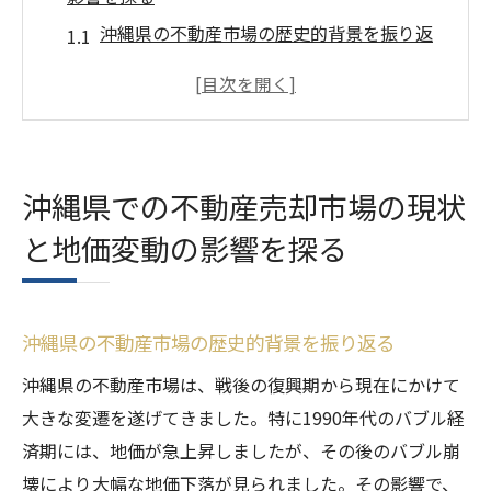
沖縄県の不動産市場の歴史的背景を振り返
る
近年の地価変動が市場に与えた影響とは
沖縄県の地域別地価変動の特徴
外部要因が沖縄県の不動産市場に与える影
沖縄県での不動産売却市場の現状
響
と地価変動の影響を探る
現在の市場トレンドと将来の予測
不動産売却のタイミングを見極めるポイン
ト
沖縄県の不動産市場の歴史的背景を振り返る
不動産売却を成功させるために知っておくべき
沖縄県の不動産市場は、戦後の復興期から現在にかけて
沖縄県の地価動向
大きな変遷を遂げてきました。特に1990年代のバブル経
沖縄県で注目すべき地価上昇エリア
済期には、地価が急上昇しましたが、その後のバブル崩
地価動向が不動産価値に与える影響
壊により大幅な地価下落が見られました。その影響で、