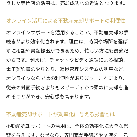
うした専門店の活用は、売却成功への近道となります。
不動産売却サポート選びの落とし穴と回避
策
オンライン活用による不動産売却サポートの利便性
最適な不動産売却サポート選定のコツ
オンラインサポートを活用することで、不動産売却の手
不動産売却で後悔しないためのサポート比
続きがより効率化されます。理由は、時間や場所を選ば
較術
ずに相談や書類提出ができるため、忙しい方にも最適だ
トラブル回避に役立つ不動産売却の注意点
からです。例えば、チャットやビデオ通話による相談、
不動産売却サポート活用時の注意事項まと
電子契約書のやりとり、進捗管理システムの利用など、
め
オンラインならではの利便性があります。これにより、
家を売るときに絶対NGな行為とその理由
従来の対面手続きよりもスピーディかつ柔軟に売却を進
不動産売却サポート利用時の契約確認ポイ
めることができ、安心感も高まります。
ント
不動産屋が嫌がる行動を避けるための心得
不動産売却サポートが効率化に与える影響とは
トラブル回避のための不動産売却サポート
不動産売却サポートの活用は、全体の効率化に大きな影
の工夫
響を与えます。なぜなら、専門家が手続きや交渉を一元