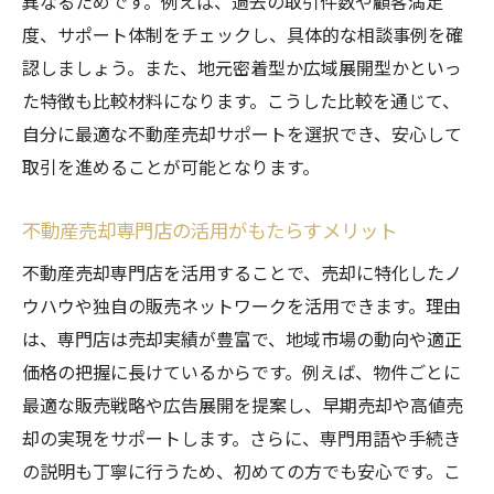
異なるためです。例えば、過去の取引件数や顧客満足
点
度、サポート体制をチェックし、具体的な相談事例を確
スムーズな不動産売却を実現するサポート
認しましょう。また、地元密着型か広域展開型かといっ
活用法
た特徴も比較材料になります。こうした比較を通じて、
安心して任せられる不動産売却サポートの
自分に最適な不動産売却サポートを選択でき、安心して
条件
取引を進めることが可能となります。
不動産売却サポートによる手続き簡素化の
実例
不動産売却専門店の活用がもたらすメリット
トラブルを未然に防ぐ不動産売却のチェッ
不動産売却専門店を活用することで、売却に特化したノ
クリスト
ウハウや独自の販売ネットワークを活用できます。理由
サポート選びで失敗しない不動産売却の秘訣
は、専門店は売却実績が豊富で、地域市場の動向や適正
不動産売却サポートの選び方で押さえるべ
価格の把握に長けているからです。例えば、物件ごとに
き点
最適な販売戦略や広告展開を提案し、早期売却や高値売
信頼できる不動産売却サポートの見極め方
却の実現をサポートします。さらに、専門用語や手続き
口コミで分かる不動産売却サポートの実力
の説明も丁寧に行うため、初めての方でも安心です。こ