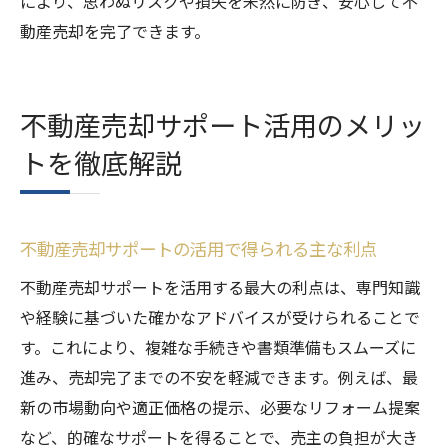
により、思わぬリスクや損失を未然に防ぎ、安心して不
信頼できる不動産売却サポートの特徴を解
動産売却を完了できます。
説
不動産売却サポート選びで重視すべき点
不動産売却サポート活用のメリッ
評判から見る不動産売却サポートの選定法
トを徹底解説
不動産売却サポートで失敗しないチェック
項目
不動産売却サポート会社の対応力とその見
不動産売却サポートの活用で得られる主な利点
極め
不動産売却サポートを活用する最大の利点は、専門知識
安心できる不動産売却サポートの選び方
や経験に基づいた確かなアドバイスが受けられることで
不動産売却の成功へ導く実践的サポート活用法
す。これにより、複雑な手続きや書類準備もスムーズに
不動産売却サポート活用で得られる成功体
進み、売却完了までの不安を軽減できます。例えば、最
験
新の市場動向や適正価格の提示、必要なリフォーム提案
不動産売却を有利に進めるサポート手法
など、的確なサポートを得ることで、売主の負担が大き