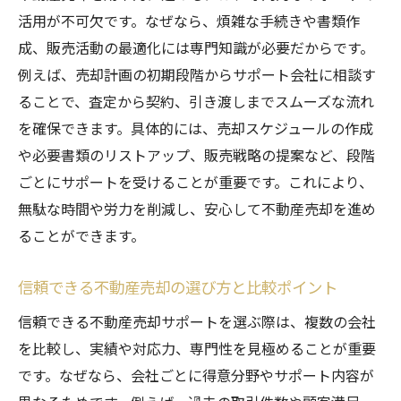
活用が不可欠です。なぜなら、煩雑な手続きや書類作
不動産売却サポート活用のメリットを徹底解説
成、販売活動の最適化には専門知識が必要だからです。
不動産売却サポートの活用で得られる主な
例えば、売却計画の初期段階からサポート会社に相談す
利点
ることで、査定から契約、引き渡しまでスムーズな流れ
専門知識を活かした不動産売却のサポート
を確保できます。具体的には、売却スケジュールの作成
体制
や必要書類のリストアップ、販売戦略の提案など、段階
不動産売却時のトラブル防止策とその効果
ごとにサポートを受けることが重要です。これにより、
売却価格アップに繋がるサポートの選び方
無駄な時間や労力を削減し、安心して不動産売却を進め
不動産売却サポートが成約まで導く仕組み
ることができます。
評判の高い不動産売却サポートの特徴とは
信頼できる不動産売却の選び方と比較ポイント
安心して不動産売却を進めるための流れ
不動産売却サポートを活用した売却手順の
信頼できる不動産売却サポートを選ぶ際は、複数の会社
全体像
を比較し、実績や対応力、専門性を見極めることが重要
です。なぜなら、会社ごとに得意分野やサポート内容が
不動産売却の流れで重要なポイントと注意