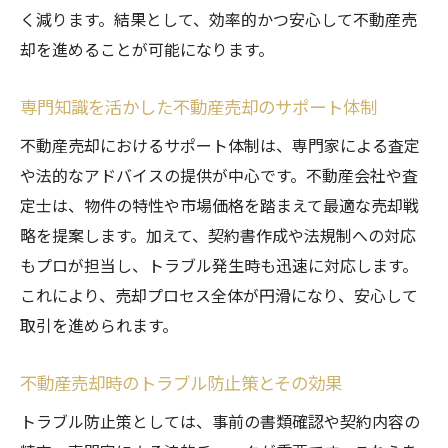
実践的な不動産売却サポートの活用ポイン
く減ります。結果として、効率的かつ安心して不動産売
ト
却を進めることが可能になります。
不動産売却サポートを使ったトラブル回避
術
専門知識を活かした不動産売却のサポート体制
不動産売却サポート選びで成果を出す秘訣
不動産売却におけるサポート体制は、専門家による査定
売却後も安心できる不動産売却サポートの
や法的なアドバイスの提供が中心です。不動産会社や査
活用例
定士は、物件の特性や市場価格を踏まえて最適な売却戦
略を提案します。加えて、契約書作成や法規制への対応
もプロが担当し、トラブル発生時も迅速に対応します。
これにより、売却プロセス全体が円滑になり、安心して
取引を進められます。
不動産売却時のトラブル防止策とその効果
トラブル防止策としては、事前の書類確認や契約内容の