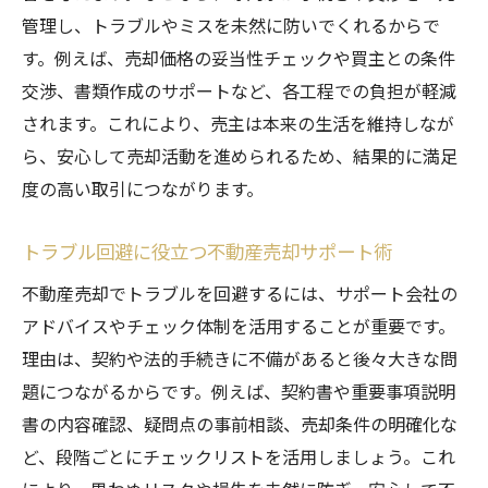
損をしないための不動産売却サポート活用
管理し、トラブルやミスを未然に防いでくれるからで
術
す。例えば、売却価格の妥当性チェックや買主との条件
交渉、書類作成のサポートなど、各工程での負担が軽減
専門用語もすっきり理解できる不動産売却ガイ
されます。これにより、売主は本来の生活を維持しなが
ド
ら、安心して売却活動を進められるため、結果的に満足
不動産売却でよく使われる専門用語解説
度の高い取引につながります。
不動産用語「あんこ」の意味と売却への影
響
トラブル回避に役立つ不動産売却サポート術
不動産売却サポート利用時に知るべき用語
不動産売却でトラブルを回避するには、サポート会社の
集
アドバイスやチェック体制を活用することが重要です。
初心者でも安心の不動産売却用語のポイン
理由は、契約や法的手続きに不備があると後々大きな問
ト
題につながるからです。例えば、契約書や重要事項説明
不動産売却サポート選びに役立つ用語知識
書の内容確認、疑問点の事前相談、売却条件の明確化な
専門用語の理解が不動産売却成功の鍵
ど、段階ごとにチェックリストを活用しましょう。これ
信頼できる不動産売却サポートの見極め方