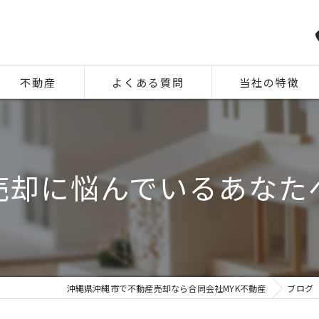
不動産
よくある質問
当社の特徴
相続
住み替え
売却に悩んでいるあなた
離婚
空き家
中古
沖縄県沖縄市で不動産売却なら合同会社MYK不動産
ブログ