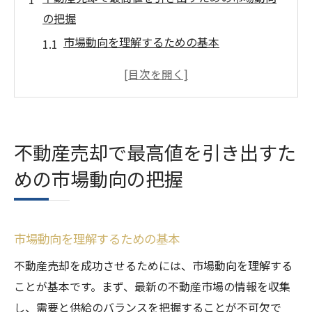
の把握
市場動向を理解するための基本
エリアごとの価格動向のチェック方法
経済指標が不動産売却に与える影響
競合物件のリサーチ方法
季節ごとの売却価格の変動
不動産売却で最高値を引き出すた
プロによる市場動向の分析と活用
めの市場動向の把握
不動産売却の適切なタイミングを見極める方法
売却に最適な季節とは
経済状況と売却タイミングの関係
市場動向を理解するための基本
不動産市場のピークを狙う
不動産売却を成功させるためには、市場動向を理解する
市場の需要と供給のバランスを読む
ことが基本です。まず、最新の不動産市場の情報を収集
過去の売却データから学ぶタイミング戦略
し、需要と供給のバランスを把握することが不可欠で