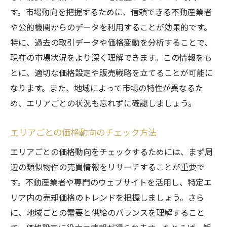
専門家が教える売却タイミングの見極め方
す。市場動向を把握するために、信頼できる不動産業者
や公的機関からのデータを利用することが効果的です。
魅力的な物件写真で不動産売却を成功に導くコ
特に、過去の取引データや価格変動を分析することで、
ツ
現在の市場状況をより深く理解できます。この情報をも
写真撮影の基本テクニック
とに、適切な価格設定や販売戦略を立てることが可能に
プロフェッショナルな写真撮影のメリット
なります。また、地域によって市場の特性が異なるた
部屋ごとのベストアングル
め、エリアごとの状況も忘れずに確認しましょう。
自然光を活かした撮影方法
物件の魅力を引き出す写真編集
エリアごとの価格動向のチェック方法
効果的な写真の配置と公開方法
エリアごとの価格動向をチェックするためには、まず周
詳細な情報提供がカギ！不動産売却をスムーズ
辺の類似物件の売買情報をリサーチすることが重要で
に行う方法
す。不動産業者や専門のウェブサイトを活用し、特定エ
物件情報を具体的に記載するコツ
リア内の売却価格のトレンドを把握しましょう。さら
に、地域ごとの需要と供給のバランスを理解すること
購入希望者が求める情報とは