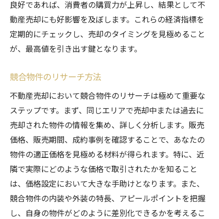
良好であれば、消費者の購買力が上昇し、結果として不
初期準備と計画の立て方
動産売却にも好影響を及ぼします。これらの経済指標を
物件査定と価格設定の方法
定期的にチェックし、売却のタイミングを見極めること
リフォーム・修繕のポイント
が、最高値を引き出す鍵となります。
売却活動の進め方と注意点
競合物件のリサーチ方法
契約交渉のコツと注意点
不動産売却において競合物件のリサーチは極めて重要な
売却後の手続きとフォローアップ
ステップです。まず、同じエリアで売却中または過去に
価格設定の極意：不動産売却を成功させるため
売却された物件の情報を集め、詳しく分析します。販売
の適正価格とは
価格、販売期間、成約事例を確認することで、あなたの
市場価格との比較方法
物件の適正価格を見極める材料が得られます。特に、近
価格設定の基本的な考え方
隣で実際にどのような価格で取引されたかを知ること
物件の特徴と価格のバランス
は、価格設定において大きな手助けとなります。また、
競合物件の価格調査
競合物件の内装や外装の特長、アピールポイントを把握
価格交渉のテクニック
し、自身の物件がどのように差別化できるかを考えるこ