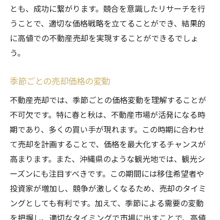
価格設定後の柔軟な対応策
とも、成功に繋がります。競合を意識したリサーチを行
うことで、適切な価格戦略を立てることができ、結果的
賢い売却を実現するために重要な準備と計画
に高値での不動産売却を実現することができるでしょ
売却前に必要な書類の準備
う。
物件のクリーニングと整備
購入希望者の先取り対策
季節ごとの売却価格の変動
売却活動のスケジュール管理
不動産売却では、季節ごとの価格変動を理解することが
売却プランの柔軟性確保
不可欠です。特に春と秋は、不動産市場が活発になる時
専門家のサポートを活用する方法
期であり、多くの買い手が現れます。この時期に合わせ
て売却を計画することで、価格を最大化するチャンスが
高まります。また、沖縄県のような観光地では、観光シ
ーズンにも注目すべきです。この期間には移住希望者や
投資家が増加し、競争が激しくなるため、売却のタイミ
ングとしても有利です。加えて、季節による需要の変動
を把握し、適切なタイミングで市場に出すことで、高値