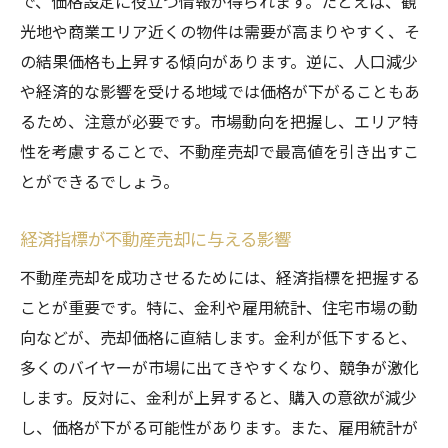
で、価格設定に役立つ情報が得られます。たとえば、観
情報提供のタイミングと方法
光地や商業エリア近くの物件は需要が高まりやすく、そ
詳細情報による信頼性の向上
の結果価格も上昇する傾向があります。逆に、人口減少
物件の特徴とアピールポイントを整理
や経済的な影響を受ける地域では価格が下がることもあ
FAQを活用したスムーズな情報提供
るため、注意が必要です。市場動向を把握し、エリア特
信頼できる不動産会社の選び方とその重要性
性を考慮することで、不動産売却で最高値を引き出すこ
不動産会社選びのポイント
とができるでしょう。
口コミと評判をチェック
経済指標が不動産売却に与える影響
実績と経験を確認する方法
不動産売却を成功させるためには、経済指標を把握する
契約内容を詳しく理解する
ことが重要です。特に、金利や雇用統計、住宅市場の動
不動産会社とのコミュニケーションの重要
向などが、売却価格に直結します。金利が低下すると、
性
多くのバイヤーが市場に出てきやすくなり、競争が激化
信頼できるエージェントを見つけるコツ
します。反対に、金利が上昇すると、購入の意欲が減少
不動産売却のステップ解説：最高値を引き出す
し、価格が下がる可能性があります。また、雇用統計が
ための全過程