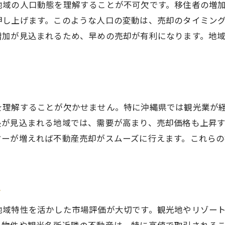
地域の人口動態を理解することが不可欠です。移住者の増
沖縄県の不動産売却で競争優位を築くための秘訣
押し上げます。このような人口の変動は、売却のタイミン
競争相手との差別化を図るポイント
増加が見込まれるため、早めの売却が有利になります。地
地域の特性を反映した売却戦略
顧客ニーズに応えるサービス展開
独自の販売チャネルの確立
地域ブランドを活かした売却方法
を理解することが欠かせません。特に沖縄県では観光業が
市場でのリーダーシップを取るための方策
長が見込まれる地域では、需要が高まり、売却価格も上昇
地域特性を活かした迅速な資産現金化のステップ
ヤーが増えれば不動産売却がスムーズに行えます。これら
地域需要に即した資産売却計画
スピーディーな取引を実現する方法
地域特性がもたらす資産価値の活用法
ト
投資家心理を理解した売却戦略
地域特性を活かした市場評価が大切です。観光地やリゾー
地域ネットワークを活用した売却促進