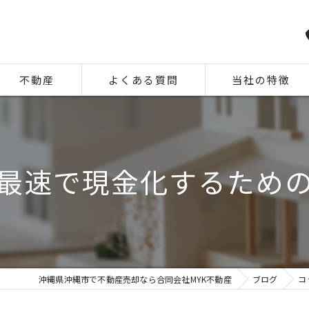
不動産
よくある質問
当社の特徴
相続
住み替え
最速で現金化するため
離婚
空き家
中古
沖縄県沖縄市で不動産売却なら合同会社MYK不動産
ブログ
コ