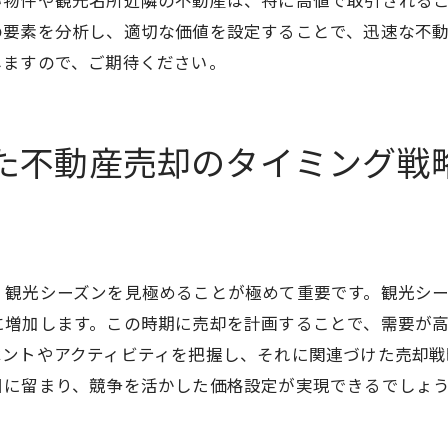
い物件や観光名所近隣の不動産は、特に高値で取引される
迅速な現金化を可能にする流通経路の選択
の要素を分析し、適切な価値を設定することで、迅速な不
不動産売却を成功させるための信頼できるパートナー選び
しますので、ご期待ください。
信頼性の高い不動産会社の見極め方
地域に根ざしたパートナーの選び方
た不動産売却のタイミング戦
パートナーシップの重要性とその構築
成功事例から学ぶパートナー選択基準
透明性のある契約プロセスの確保
適切なプロフェッショナルを見つける方法
、観光シーズンを見極めることが極めて重要です。観光シ
沖縄県市場での不動産売却を成功に導く具体的手法
に増加します。この時期に売却を計画することで、需要が
地域特化型の売却戦略計画
ベントやアクティビティを把握し、それに関連づけた売却戦
効果的な顧客ターゲティング
目に留まり、競争を活かした価格設定が実現できるでしょ
取引プロセスの効率化手法
法的手続きをスムーズに進める方法