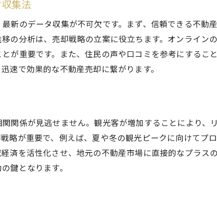
タ収集法
移住者のニーズを反映した価格設定
市場競争力を維持するための価格戦略
、最新のデータ収集が不可欠です。まず、信頼できる不動
推移の分析は、売却戦略の立案に役立ちます。オンライン
移住者のための物件価値の提案方法
ことが重要です。また、住民の声や口コミを参考にするこ
地域の生活利便性を考慮した価格調整
、迅速で効果的な不動産売却に繋がります。
移住者傾向を意識したマーケティング手法
移住者の評価を反映する物件の強み
オンラインとオフラインを駆使した不動産売却プロモーシ
相関関係が見逃せません。観光客が増加することにより、
デジタルマーケティングを活用した広報戦略
却戦略が重要で、例えば、夏や冬の観光ピークに向けてプ
SNSを利用した顧客層拡大方法
域経済を活性化させ、地元の不動産市場に直接的なプラス
地域イベントとの連携による信頼構築
功の鍵となります。
バーチャルツアーの導入とその効果
実店舗でのプロモーション施策
オンライン広告の最適化手法