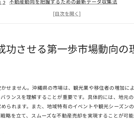
不動産動向を把握するための最新データ収集法
観光業と不動産市場の相関関係
地域の人口動態と不動産売買への影響
不動産売却における経済指標の意味
地域特性を活かした市場評価のポイント
成功させる第一歩市場動向の
観光業の影響を活用した不動産売却のタイミング戦略
観光シーズンを見極めた売却適期
リゾート物件の売却促進策
観光業好調期における価格設定の考え方
欠かせません。沖縄県の市場は、観光業や移住者の増加に
オフシーズンを利用した売却戦略
のバランスを理解することが重要です。具体的には、地元
求められます。また、地域特有のイベントや観光シーズン
観光客需要を活かしたプロモーション方法
売戦略を立て、スムーズな不動産売却を実現することが可能
観光資源を生かした地域特性のアピール
移住者増加時代の沖縄県不動産売却価格設定のコツ