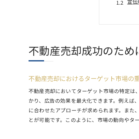
宣伝
成功
不動
広告
市場
不動産売却成功のため
不動産売
信頼
不動産売却におけるターゲット市場の
価格
競合
不動産売却においてターゲット市場の特定は
市場
かり、広告の効果を最大化できます。例えば
に合わせたアプローチが求められます。また
価格
とが可能です。このように、市場の動向やタ
適正
必見！S