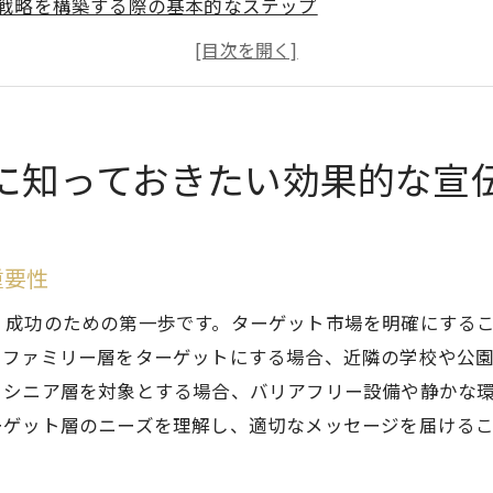
戦略を構築する際の基本的なステップ
事例から学ぶ効果的な不動産宣伝のポイント
産売却における宣伝媒体の選び方
予算の最適化とROIの向上方法
変化に応じた柔軟な宣伝戦略の必要性
に知っておきたい効果的な宣
却をスムーズに進めるための市場価値評価と価格設定の秘
性の高い市場調査のアプローチ法
重要性
設定に影響を与える要素の解析
分析を活用した価格設定のポイント
、成功のための第一歩です。ターゲット市場を明確にする
価値を適正に評価するためのツール
、ファミリー層をターゲットにする場合、近隣の学校や公
、シニア層を対象とする場合、バリアフリー設備や静かな
設定の失敗を避けるためのヒント
ーゲット層のニーズを理解し、適切なメッセージを届ける
価格の継続的見直しとそのタイミング
NSを活用した不動産売却広告の効果的な展開方法