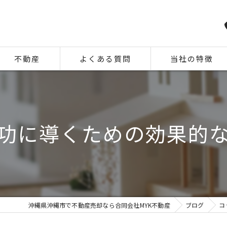
不動産
よくある質問
当社の特徴
相続
住み替え
功に導くための効果的
離婚
空き家
中古
沖縄県沖縄市で不動産売却なら合同会社MYK不動産
ブログ
コ