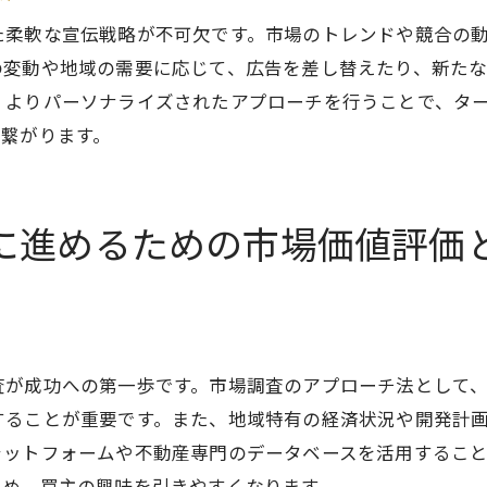
ライン内覧で成功するための撮影テクニック
た柔軟な宣伝戦略が不可欠です。市場のトレンドや競合の
却を成功に導くプロフェッショナルなサポートの選び方
の変動や地域の需要に応じて、広告を差し替えたり、新た
、よりパーソナライズされたアプローチを行うことで、タ
産エージェント選びの基準と注意点
と繋がります。
フェッショナルの役割とその効果
ジェントとの効果的なコミュニケーション方法
前に確認すべきポイントと質問集
に進めるための市場価値評価
に依頼するメリットとデメリットの比較
に精通したエージェントの重要性
宣伝戦略で不動産売却を成功させるためのステップバイス
プロセスの全体像と重要ステップ
査が成功への第一歩です。市場調査のアプローチ法として
準備から始める効果的な計画
することが重要です。また、地域特有の経済状況や開発計
分析を基にした逐次的な戦略構築
ラットフォームや不動産専門のデータベースを活用するこ
ップごとの目標設定と評価方法
ため、買主の興味を引きやすくなります。