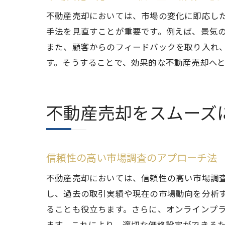
オン
不動産売却においては、市場の変化に即応し
不動産売
手法を見直すことが重要です。例えば、景気
また、顧客からのフィードバックを取り入れ
不動
す。そうすることで、効果的な不動産売却へ
プロ
エー
契約
不動産売却をスムーズ
プロ
地域
効果的な
信頼性の高い市場調査のアプローチ法
売却
不動産売却においては、信頼性の高い市場調
初期
し、過去の取引実績や現在の市場動向を分析
市場
ることも役立ちます。さらに、オンラインプ
ステ
ます。これにより、適切な価格設定ができる