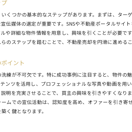
ップ
S上での不動産宣伝のメリットとは
ゲット層に合わせたSNSプラットフォームの選定
、いくつかの基本的なステップがあります。まずは、ター
宣伝媒体の選定が重要です。SNSや不動産ポータルサイ
的な投稿内容と視覚要素の活用法
アルや詳細な物件情報を用意し、興味を引くことが必要で
S広告の成功を測るKPIの設定
れらのステップを踏むことで、不動産売却を円滑に進める
フルエンサーとのコラボレーション戦略
ルタイムでのフィードバックを活かした広告改善
のポイント
ータルサイトを駆使してターゲット層に直接アプローチす
の洗練が不可欠です。特に成功事例に注目すると、物件の
産ポータルサイトの特徴と利点
ンテンツを活用し、プロフェッショナルな写真や動画を用
的な物件掲載と情報の最適化
説明を充実させることで、買主の興味を引きやすくなりま
ゲット層に響く物件紹介文の書き方
ォームでの宣伝活動は、認知度を高め、オファーを引き寄
タルサイトでの競合物件との差別化戦略
を築く鍵となります。
データ分析による広告効果の最大化
タルサイト利用時の費用対効果の検証