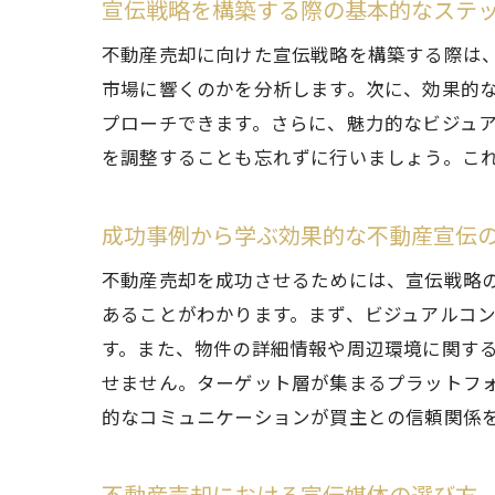
宣伝戦略を構築する際の基本的なステ
SN
ター
不動産売却に向けた宣伝戦略を構築する際は
市場に響くのかを分析します。次に、効果的な
効果
プローチできます。さらに、魅力的なビジュ
SN
を調整することも忘れずに行いましょう。こ
イン
リア
成功事例から学ぶ効果的な不動産宣伝
不動産ポ
不動産売却を成功させるためには、宣伝戦略
不動
あることがわかります。まず、ビジュアルコ
効率
す。また、物件の詳細情報や周辺環境に関する
ター
せません。ターゲット層が集まるプラットフ
ポー
的なコミュニケーションが買主との信頼関係
掲載
ポー
不動産売却における宣伝媒体の選び方