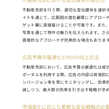
競合物件
不動産売却を行う際、適切な宣伝媒体を選択
競合
イトを通じて、広範囲の潜在顧客にアプロー
差別
ゲット層に直接届けることが可能です。また、SN
買い
写真を通じて物件の魅力を伝えられます。さ
ユニ
直接的なアプローチが効果的な場合もありま
競合
差別
広告予算の最適化とROIの向上方法
物件の魅
不動産売却において、広告予算の最適化は成功
内覧
ポータルを利用する際、広告の内容は視覚的
購入
ンバージョン率を常にモニタリングし、効果的
減しつつ、最大限の効果を引き出す戦略が求
内覧
季節
市場変化に応じた柔軟な宣伝戦略の必
プロ