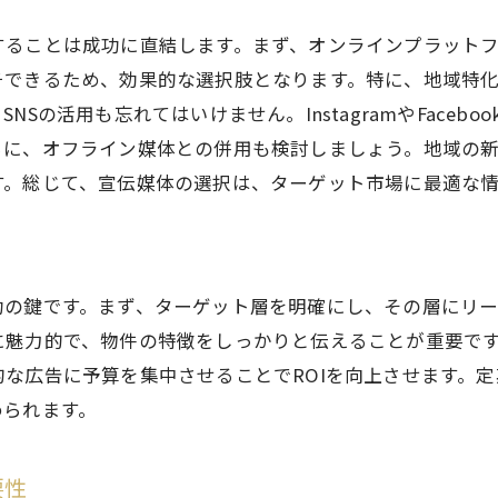
と差別化するための不動産売却戦略の重要ポイント
することは成功に直結します。まず、オンラインプラット
分析を活用した独自の売却戦略
チできるため、効果的な選択肢となります。特に、地域特
化ポイントの明確化と強調方法
Sの活用も忘れてはいけません。InstagramやFaceb
手の心理を意識した戦略的アプローチ
らに、オフライン媒体との併用も検討しましょう。地域の
ークな物件価値の創出方法
す。総じて、宣伝媒体の選択は、ターゲット市場に最適な
との差異を示すビジュアルプレゼンテーション
化戦略を支えるブランディングの重要性
力を引き出すための内覧準備と印象アップのテクニック
の鍵です。まず、ターゲット層を明確にし、その層にリー
前に押さえるべきクリーニングポイント
に魅力的で、物件の特徴をしっかりと伝えることが重要で
意欲を高めるためのインテリアアレンジ
な広告に予算を集中させることでROIを向上させます。
められます。
時に買い手が注目するポイントとは
に合わせた演出で印象をアップする方法
要性
の視点を活かしたスタイリング技術