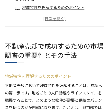
地域特性を理解するためのポイント
過去の売買データとその活用法
オンラインプラットフォームの利用方法
市場調査が不動産売却に与える影響
不動産売却を有利に進めるための情報収集
不動産売却で成功するための市場
術
調査の重要性とその手法
専門家の意見を取り入れた市場分析
賢い価格設定で不動産売却を有利に運ぶ方法
市場価格と競争力のある価格設定
地域特性を理解するためのポイント
物件の価値を最大化するための価格戦略
不動産売却において地域特性を理解することは、成功へ
近隣物件との比較による適正価格の見極め
の第一歩です。地域ごとの人口動態やライフスタイルを
価格設定における心理的要素の活用
把握することで、どのような物件が需要と供給のバラン
買い手にとって魅力的な価格提示の方法
スを保つのかが明確になります。たとえば、都市部では