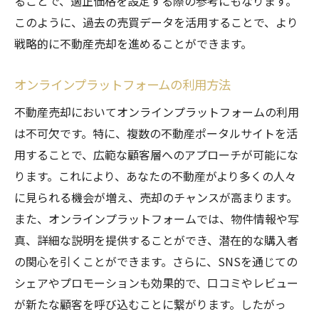
ることで、適正価格を設定する際の参考にもなります。
市場調査における最新ツールの活用法
このように、過去の売買データを活用することで、より
効果的な情報収集のためのネットワーク構
戦略的に不動産売却を進めることができます。
築
現地視察を通じたリアルな市場理解
オンラインプラットフォームの利用方法
不動産売却における継続的な市場モニタリ
不動産売却においてオンラインプラットフォームの利用
ング
は不可欠です。特に、複数の不動産ポータルサイトを活
不動産売却の価格設定で避けるべき落とし穴
用することで、広範な顧客層へのアプローチが可能にな
過剰な期待による価格設定の誤り
ります。これにより、あなたの不動産がより多くの人々
市場価値を無視した設定のリスク
に見られる機会が増え、売却のチャンスが高まります。
感情に左右されない価格設定の必要性
また、オンラインプラットフォームでは、物件情報や写
真、詳細な説明を提供することができ、潜在的な購入者
市場価格と乖離した設定がもたらす影響
の関心を引くことができます。さらに、SNSを通じての
価格設定における過去データの過信
シェアやプロモーションも効果的で、口コミやレビュー
価格調整のタイミングとその重要性
が新たな顧客を呼び込むことに繋がります。したがっ
成功する不動産売却のための価格戦略とは