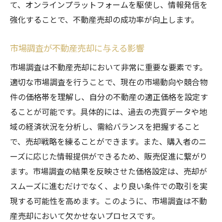
て、オンラインプラットフォームを駆使し、情報発信を
売却目標に応じた価格戦略の選択
強化することで、不動産売却の成功率が向上します。
市場動向に応じた価格の調整方法
短期売却を目指す価格設定のコツ
市場調査が不動産売却に与える影響
利益を最大化するための長期戦略
市場調査は不動産売却において非常に重要な要素です。
価格戦略とマーケティングの協調
適切な市場調査を行うことで、現在の市場動向や競合物
件の価格帯を理解し、自分の不動産の適正価格を設定す
不動産市場の変化に応じた柔軟な価格戦略
ることが可能です。具体的には、過去の売買データや地
市場調査を活用した不動産売却の成功事例
域の経済状況を分析し、需給バランスを把握すること
具体的な市場調査の成功例
で、売却戦略を練ることができます。また、購入者のニ
地域特性を活かした売却事例
ーズに応じた情報提供ができるため、販売促進に繋がり
市場調査から得た知見を活用した価格設定
ます。市場調査の結果を反映させた価格設定は、売却が
市場調査の効果を示す売却事例
スムーズに進むだけでなく、より良い条件での取引を実
成功事例から学ぶ市場調査の重要性
現する可能性を高めます。このように、市場調査は不動
市場調査を基にした効果的な売却戦略
産売却において欠かせないプロセスです。