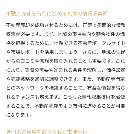
不動産売却で損をしないための市場調査のステ
不動産売却を有利に進めるための情報収集術
ップ
不動産売却を成功させるためには、正確で多面的な情報
初めての市場調査で押さえるべきポイント
収集が必要です。まず、地域の市場動向や競合物件の価
ステップバイステップの市場調査ガイド
格を把握するために、信頼できる不動産ポータルサイト
データ収集から分析までのプロセス
や市場レポートを活用しましょう。さらに、地域の住民
不動産売却における市場調査の継続的重要
からの口コミや感想を取り入れることも重要です。これ
性
により、実際の需要や好まれる条件を理解し、価格設定
プロが教える市場調査の実践テクニック
や売却戦略を適切に調整できます。また、不動産専門家
失敗しないために知っておくべき市場調査
とのネットワークを構築することで、有益な情報を得ら
のコツ
れるチャンスも増えます。こうした情報収集技術を駆使
することで、不動産売却をより有利に進めることが可能
になります。
専門家の意見を取り入れた市場分析