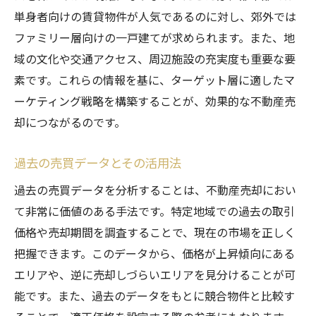
価格交渉を成功させるためのヒント
単身者向けの賃貸物件が人気であるのに対し、郊外では
ファミリー層向けの一戸建てが求められます。また、地
市場動向を見極めて不動産売却を成功させる秘
域の文化や交通アクセス、周辺施設の充実度も重要な要
訣
素です。これらの情報を基に、ターゲット層に適したマ
不動産市場のトレンドを読む方法
ーケティング戦略を構築することが、効果的な不動産売
市場変動に対応した売却タイミングの選定
却につながるのです。
将来性を考慮した売却戦略の立案
地域の経済状況と不動産市場の関係
過去の売買データとその活用法
不動産市場でのリスク管理の重要性
過去の売買データを分析することは、不動産売却におい
市場調査による売却期間の短縮法
て非常に価値のある手法です。特定地域での過去の取引
不動産売却のための効果的な市場調査テクニッ
価格や売却期間を調査することで、現在の市場を正しく
ク
把握できます。このデータから、価格が上昇傾向にある
データ分析を活用した市場予測手法
エリアや、逆に売却しづらいエリアを見分けることが可
能です。また、過去のデータをもとに競合物件と比較す
競合物件の分析とその意義