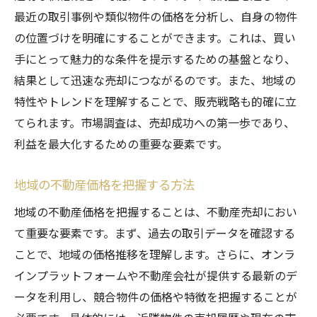
プロの意見を取り入れた物件紹介
最近の取引事例や類似物件の価格を分析し、自身の物件
魅力的な物件説明文の書き方
の位置づけを明確にすることができます。これは、買い
手にとって魅力的な条件を提示するための基盤となり、
適切な価格設定が不動産売却の成功を左右する
結果として迅速な売却につながるのです。また、地域の
理由
特性やトレンドを理解することで、販売戦略も的確に立
相場価格の調査と分析
てられます。市場調査は、売却成功への第一歩であり、
価格設定の基本原則
利益を最大化するための重要な要素です。
競争力のある価格を決める方法
価格交渉を見据えた設定技術
地域の不動産価格を把握する方法
不動産会社との価格相談の進め方
地域の不動産価格を把握することは、不動産売却におい
地域特性を考慮した価格戦略
て重要な要素です。まず、過去の取引データを確認する
不動産会社の意見を取り入れた価格設定の手法
ことで、地域の価格推移を理解します。さらに、オンラ
不動産会社選びの基準
インプラットフォームや不動産会社が提供する最新のデ
ータを利用し、競合物件の価格や特徴を把握することが
専門家による市場分析の活用