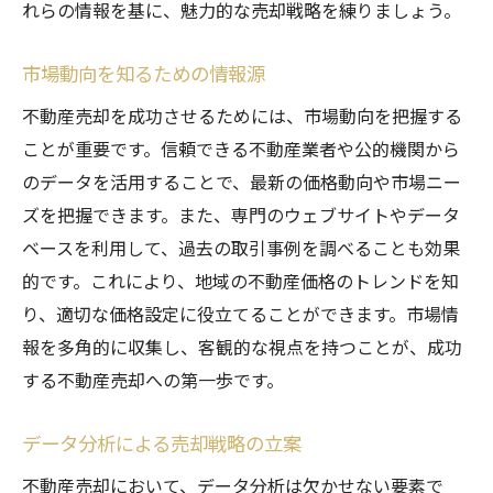
れらの情報を基に、魅力的な売却戦略を練りましょう。
サイト内広告の活用法
SNSと連携したプロモーション
市場動向を知るための情報源
検索エンジン最適化で露出を増やす
不動産売却を成功させるためには、市場動向を把握する
不動産売却サイトの比較と選び方
ことが重要です。信頼できる不動産業者や公的機関から
ターゲットを意識した広告戦略
のデータを活用することで、最新の価格動向や市場ニー
ズを把握できます。また、専門のウェブサイトやデータ
プロモーション効果を最大化する手法
ベースを利用して、過去の取引事例を調べることも効果
不動産売却成功のために踏むべきステップの全
的です。これにより、地域の不動産価格のトレンドを知
体像
り、適切な価格設定に役立てることができます。市場情
売却計画の立案と実行手順
報を多角的に収集し、客観的な視点を持つことが、成功
各ステップのタイムライン設定
する不動産売却への第一歩です。
成果を出すためのチェックポイント
ステップごとの注意点と対策
データ分析による売却戦略の立案
売却プロセスのトータル管理
不動産売却において、データ分析は欠かせない要素で