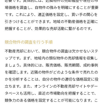
必要です。具体的には、近隣物件の売却履歴や現在の市
価格設定におけるプロのアドバイス
場価格を調査し、自物件の強みを明確にすることが重要
不動産評価と価格提案の違い
です。これにより、適正価格を設定し、買い手の関心を
信頼できる不動産会社の見分け方
引きつけることができます。地域の不動産価格を正確に
成功例から学ぶ価格設定の実践法
把握することが、効果的な売却活動に繋がるのです。
物件を魅力的に見せるためのリフォームとクリ
ーニングの工夫
競合物件の調査を行う手順
リフォームの要否を判断する基準
不動産売却において、競合物件の調査は欠かせないステ
影響の大きいリフォーム箇所とは
ップです。まず、地域内の類似物件の売却情報を収集し
クリーニングで魅力を高める方法
ましょう。具体的には、販売価格、販売期間、成約事例
を確認します。近隣の物件がどのような条件で売れたの
プロの手を借りたリフォーム事例
かを分析することは、自分の物件の適切な価格設定に役
物件の印象を劇的に変える小技
立ちます。また、オンラインの不動産売却サイトやデー
低コストで高効果を狙う工夫
タベースも活用し、直近の市場動向を把握することで、
不動産売却サイトで差をつけるプロモーション
競争力のある価格を設定することが可能になります。こ
戦略