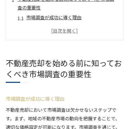
査の重要性
市場調査が成功に導く理由
地域の不動産価格を把握する方法
競合物件の調査を行う手順
市場動向を知るための情報源
データ分析による売却戦略の立案
不動産売却を始める前に知ってお
市場調査で得た情報の活用法
くべき市場調査の重要性
物件の魅力を引き出す方法と不動産売却サイト
の活用法
物件の強みと弱みを分析する
市場調査が成功に導く理由
写真と動画で魅力を伝える技術
不動産売却において市場調査は欠かせないステップで
不動産売却サイトでの効果的な情報提供
す。まず、地域の不動産市場の動向を把握することで、
バーチャルツアーの導入で差をつける
適切な価格設定が可能になります。市場調査を通じて、