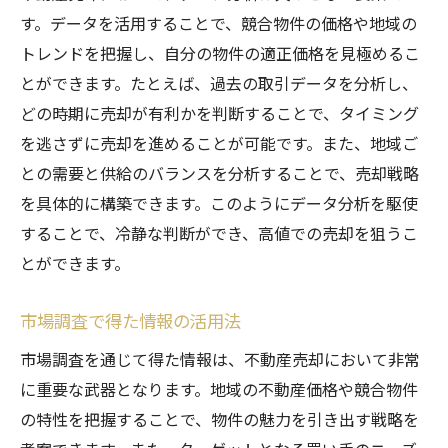
成功事例に学ぶステップの効果
す。データを活用することで、競合物件の価格や地域の
不動産売却サイトを使ったスムーズな売却手続
トレンドを把握し、自分の物件の適正価格を見極めるこ
きの実現法
とができます。たとえば、過去の取引データを分析し、
どの時期に売却が有利かを判断することで、タイミング
オンライン手続きの利点と注意点
を逃さずに売却を進めることが可能です。また、地域ご
売却サイトの選び方と活用法
との需要と供給のバランスを分析することで、売却戦略
書類準備と手続きの効率化
を具体的に構築できます。このようにデータ分析を駆使
売却プロセスの簡素化テクニック
することで、冷静な判断ができ、高値での売却を狙うこ
売却後のトラブルを避ける確認事項
とができます。
スムーズな取引を実現するためのポイント
市場調査で得た情報の活用法
市場調査を通じて得た情報は、不動産売却において非常
に重要な武器となります。地域の不動産価格や競合物件
の特性を把握することで、物件の魅力を引き出す戦略を