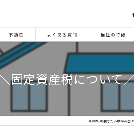
不動産
よくある質問
当社の特徴
相続
住み替え
＼固定資産税について
離婚
空き家
中古
沖縄県沖縄市で不動産売却な