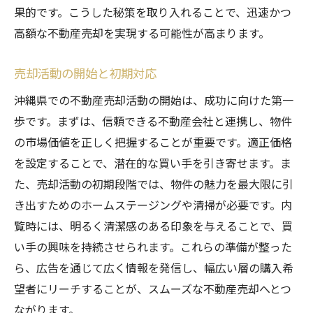
売却後のフィードバックを活かす方法
果的です。こうした秘策を取り入れることで、迅速かつ
高額な不動産売却を実現する可能性が高まります。
スムーズな取引を実現するための沖縄県不動産
売却ガイド
売却活動の開始と初期対応
売却プロセスの全体像
沖縄県での不動産売却活動の開始は、成功に向けた第一
取引を円滑に進めるためのポイント
歩です。まずは、信頼できる不動産会社と連携し、物件
売却契約の流れとその注意点
の市場価値を正しく把握することが重要です。適正価格
取引の透明性を確保する方法
を設定することで、潜在的な買い手を引き寄せます。ま
スムーズな引き渡しのための準備
た、売却活動の初期段階では、物件の魅力を最大限に引
売却後のトラブルを避けるための対策
き出すためのホームステージングや清掃が必要です。内
覧時には、明るく清潔感のある印象を与えることで、買
い手の興味を持続させられます。これらの準備が整った
ら、広告を通じて広く情報を発信し、幅広い層の購入希
望者にリーチすることが、スムーズな不動産売却へとつ
ながります。