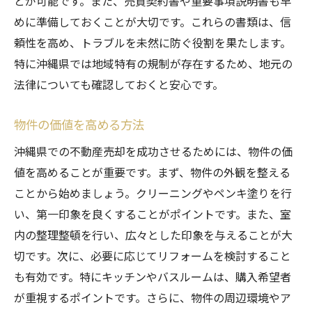
とが可能です。また、売買契約書や重要事項説明書も早
成功事例から学ぶポイント
めに準備しておくことが大切です。これらの書類は、信
不動産会社に求める重要なチェック項目
頼性を高め、トラブルを未然に防ぐ役割を果たします。
地域密着型の不動産会社の強み
特に沖縄県では地域特有の規制が存在するため、地元の
不動産会社を選ぶ際の注意点
法律についても確認しておくと安心です。
沖縄県での不動産売却に役立つ法的知識と注意
点
物件の価値を高める方法
不動産売却に関する基本的な法律
沖縄県での不動産売却を成功させるためには、物件の価
売却に必要な契約書類の確認
値を高めることが重要です。まず、物件の外観を整える
税金と費用に関する基礎知識
ことから始めましょう。クリーニングやペンキ塗りを行
い、第一印象を良くすることがポイントです。また、室
トラブルを未然に防ぐ法的手続き
内の整理整頓を行い、広々とした印象を与えることが大
法的アドバイスを受ける方法
切です。次に、必要に応じてリフォームを検討すること
売却後の法的なフォローアップ
も有効です。特にキッチンやバスルームは、購入希望者
不動産売却の準備を整える沖縄県特有のポイン
が重視するポイントです。さらに、物件の周辺環境やア
トとは