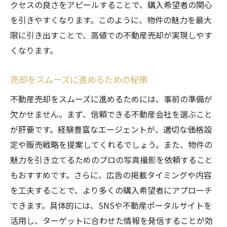
クセスの良さをアピールすることで、購入希望者の関心
沖縄県ならではの売却ポイント
を引きやすくなります。このように、物件の魅力を最大
地域特性を活かした売却準備
限に引き出すことで、高値での不動産売却が実現しやす
地元のイベントと売却タイミング
くなります。
観光シーズンを活用した売却戦略
売却をスムーズに進めるための秘策
地域の文化と売却活動の関係
不動産売却をスムーズに進めるためには、事前の準備が
沖縄県の特性を考慮した売却方法
欠かせません。まず、信頼できる不動産会社を選ぶこと
実際の売却事例から学ぶ沖縄県での不動産売却
が肝要です。経験豊富なエージェントが、適切な価格設
成功の秘訣
定や販売戦略を提案してくれるでしょう。また、物件の
成功事例に学ぶ売却テクニック
魅力を引き立てるためのプロの写真撮影を依頼すること
失敗事例から得る教訓
もおすすめです。さらに、広告の掲載タイミングや内容
実際の売却期間とその要因
を工夫することで、より多くの購入希望者にアプローチ
売却事例の分析と活用法
できます。具体的には、SNSや不動産ポータルサイトを
異なる物件タイプの売却事例
活用し、ターゲットに合わせた情報を発信することが効