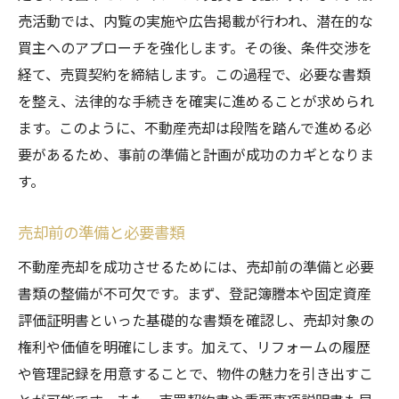
専門家の意見を参考にする
売活動では、内覧の実施や広告掲載が行われ、潜在的な
買主へのアプローチを強化します。その後、条件交渉を
適切な価格設定で沖縄県での不動産売却を効率
経て、売買契約を締結します。この過程で、必要な書類
化する方法
を整え、法律的な手続きを確実に進めることが求められ
市場価格を見極めるポイント
ます。このように、不動産売却は段階を踏んで進める必
査定方法とその活用法
要があるため、事前の準備と計画が成功のカギとなりま
価格設定の戦略的アプローチ
す。
価格交渉のテクニック
価格設定が売却成功に与える影響
売却前の準備と必要書類
価格改定のタイミングと方法
不動産売却を成功させるためには、売却前の準備と必要
信頼できる不動産会社の選び方と沖縄県での成
書類の整備が不可欠です。まず、登記簿謄本や固定資産
功事例
評価証明書といった基礎的な書類を確認し、売却対象の
評判の良い不動産会社の見極め方
権利や価値を明確にします。加えて、リフォームの履歴
や管理記録を用意することで、物件の魅力を引き出すこ
不動産会社とのコミュニケーション方法