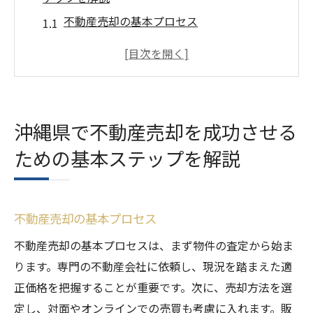
不動産売却の基本プロセス
売却前の準備と必要書類
物件の価値を高める方法
売却をスムーズに進めるための秘策
売却活動の開始と初期対応
沖縄県で不動産売却を成功させる
最終的な契約手続きの流れ
ための基本ステップを解説
市場の動向を把握して沖縄県で不動産売却のチ
ャンスを掴む
沖縄県の不動産市場の現状分析
不動産売却の基本プロセス
季節による売却タイミングの違い
不動産売却の基本プロセスは、まず物件の査定から始ま
過去の売却データを分析する方法
ります。専門の不動産会社に依頼し、現況を踏まえた適
地域ごとの需給バランス
正価格を把握することが重要です。次に、売却方法を選
市場動向に即した売却戦略
定し、対面やオンラインでの売買も考慮に入れます。販