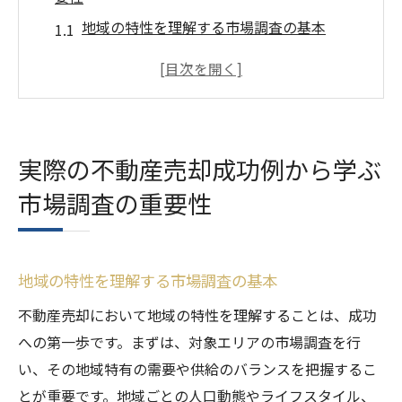
地域の特性を理解する市場調査の基本
市場動向を分析し不動産売却を最適化する
方法
競合物件を知ることで成功する不動産売却
戦略を作る
実際の不動産売却成功例から学ぶ
市場調査で不動産売却のリスクを減らす
市場調査の重要性
実績から学ぶ理想的な市場調査の手法
不動産売却を決定付ける市場データの活用
法
地域の特性を理解する市場調査の基本
不動産売却における適切な価格設定の秘訣
不動産売却において地域の特性を理解することは、成功
成功する価格設定の基本とは
への第一歩です。まずは、対象エリアの市場調査を行
物件価値を最大化するための価格設定戦略
い、その地域特有の需要や供給のバランスを把握するこ
市場価格とのバランスを取る方法
とが重要です。地域ごとの人口動態やライフスタイル、