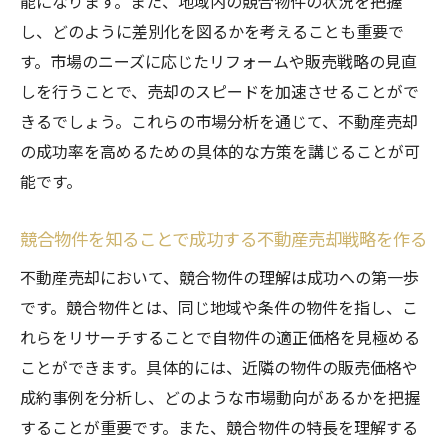
能になります。また、地域内の競合物件の状況を把握
実例で見る不動産売却の成功までの道筋
し、どのように差別化を図るかを考えることも重要で
具体的な成功事例に学ぶ不動産売却プロセ
す。市場のニーズに応じたリフォームや販売戦略の見直
ス
しを行うことで、売却のスピードを加速させることがで
きるでしょう。これらの市場分析を通じて、不動産売却
売却成功までのステップを理解する
の成功率を高めるための具体的な方策を講じることが可
実例から見る成功する交渉術
能です。
不動産売却を加速する具体的な行動計画
成功事例が示すスムーズな売却プロセス
競合物件を知ることで成功する不動産売却戦略を作る
実際のケースで学ぶ売却の落とし穴と回避
不動産売却において、競合物件の理解は成功への第一歩
法
です。競合物件とは、同じ地域や条件の物件を指し、こ
不動産売却の成功を導くための具体的なステッ
れらをリサーチすることで自物件の適正価格を見極める
プ
ことができます。具体的には、近隣の物件の販売価格や
ステップバイステップで見る売却成功への
成約事例を分析し、どのような市場動向があるかを把握
道
することが重要です。また、競合物件の特長を理解する