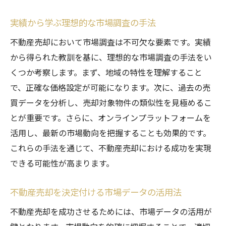
市場調査がもたらす不動産売却のメリット
実績から学ぶ理想的な市場調査の手法
不動産売却を成功させるための会社選びのポイ
ント
不動産売却において市場調査は不可欠な要素です。実績
から得られた教訓を基に、理想的な市場調査の手法をい
理想の不動産会社を選ぶための基準
くつか考察します。まず、地域の特性を理解すること
不動産会社選びで失敗しないための心得
で、正確な価格設定が可能になります。次に、過去の売
成功事例に学ぶ会社選びの重要性
買データを分析し、売却対象物件の類似性を見極めるこ
複数社との比較で最適な選択をする方法
とが重要です。さらに、オンラインプラットフォームを
実績と信用を基にした不動産会社選定法
活用し、最新の市場動向を把握することも効果的です。
不動産売却成功の鍵となる会社選びの実例
これらの手法を通じて、不動産売却における成功を実現
不動産売却の成功に必要なデータ分析と実践例
できる可能性が高まります。
データ分析がもたらす不動産売却の利点
不動産売却を決定付ける市場データの活用法
実践例で学ぶデータの活用法
不動産売却を成功させるためには、市場データの活用が
不動産売却における重要なデータポイント