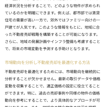
競合分析が導く最適な価格調整の実例
経済状況を分析することで、どのような物件が求められ
価格設定で不動産売却の結果を大きく変え
ているのかを明確にできます。例えば、都市部では賃貸
る
住宅の需要が高い一方で、郊外ではファミリー向けの一
過去の成功例に見る価格設定の実際
戸建てが人気です。このような情報をもとに、地域に合
った不動産売却戦略を構築することが可能になります。
成功する不動産売却には信頼できる不動産会社
さらに、地域の発展計画やインフラ整備も考慮すること
が不可欠
で、将来の市場変動を予測する手助けとなります。
信頼できる不動産会社の見極め方
不動産会社との連携で売却を成功に導く
市場動向を分析し不動産売却を最適化する方法
実績評価が不動産売却成功に与える影響
不動産売却を最適化するためには、市場動向を継続的に
顧客満足度から見る不動産会社選びのポイ
分析することが欠かせません。最新の取引データや価格
ント
変動を収集することで、適正価格の設定に役立てること
不動産会社の選定が売却結果に及ぼす力
ができます。特に、過去の売却事例や同様の物件の価格
成功事例が示す理想の不動産パートナーシ
動向を参考にすることで、より具体的なアプローチが可
ップ