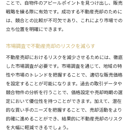
不動産売却計画の立案と実行
ことで、自物件のアピールポイントを見つけ出し、販売
成功を確実にするための売却前準備
戦略を練る際に有効です。成功する不動産売却のために
は、競合との比較が不可欠であり、これにより市場での
売却プロセスを円滑に進めるためのアドバ
立ち位置を明確にできます。
イス
成功事例に学ぶ売却後のフォローアップ
市場調査で不動産売却のリスクを減らす
具体的ステップで不動産売却を確実に成功
不動産売却におけるリスクを減少させるためには、徹底
させる
した市場調査が必要です。市場調査を通じて、地域の特
市場調査が鍵！不動産売却成功事例の教訓
性や市場のトレンドを把握することで、適切な販売価格
市場調査で得た成功事例からの重要な教訓
を設定することが可能になります。過去の取引データや
市場条件に合わせた売却戦略の立案
競合物件の分析を行うことで、価格設定や売却時期の選
成功事例に見る市場調査の実践法
定において優位性を持つことができます。加えて、潜在
不動産売却を成功に導く情報収集のポイン
的な買い手のニーズを把握することで、売却活動をより
ト
的確に進めることができ、結果的に不動産売却のリスク
成功事例に基づく市場分析の手法
を大幅に軽減できるでしょう。