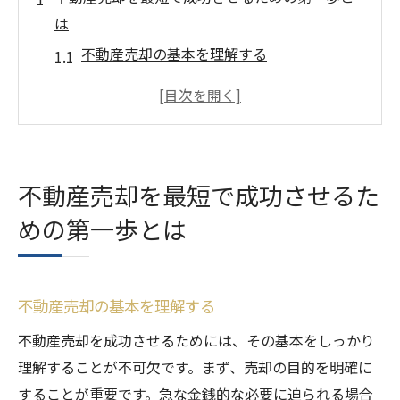
は
不動産売却の基本を理解する
ターゲット市場の特性を把握する
売却準備のための初期ステップ
迅速売却に不可欠な計画作成
必要書類の整備とその重要性
不動産売却を最短で成功させるた
プロフェッショナルなサポートを求める
めの第一歩とは
経験豊富なエージェントを選ぶ際のポイント
信頼できるエージェントの見つけ方
実績と評判の確認方法
不動産売却の基本を理解する
エージェントとの効果的なコミュニケーシ
不動産売却を成功させるためには、その基本をしっかり
ョン方法
理解することが不可欠です。まず、売却の目的を明確に
エージェントが提供するサービス内容の比
することが重要です。急な金銭的な必要に迫られる場合