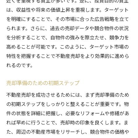
近くを重視する買主が多いです。逆に、投資目的の買主
広告掲載のタイミングと効果
は、収益性や将来の価値上昇を重視します。ターゲット
オフライン広告とオンライン広告の統合
を明確にすることで、その市場に合った広告戦略を立て
広告効果測定と戦略の見直し
られます。さらに、過去の売却データや競合物件の状況
広告戦略における最新トレンドの活用
を分析することで、自物件の強みを際立たせ、競争力を
早期売却を実現する不動産売却のステップ
高めることが可能です。このように、ターゲット市場の
売却プロセスの全体像を理解する
特性を把握することで不動産売却をより効果的に進めら
各ステップのタイムライン設定
れるのです。
重要なステップでのプロの助言活用
売却準備のための初期ステップ
ステップ間の調整と進捗確認
不動産売却を成功させるためには、まず売却準備のため
早期売却のための時間管理術
の初期ステップをしっかりと整えることが重要です。物
ステップ完了後の次のアクション
件の状態を詳細に把握し、必要なリフォームや修繕があ
市場の変動を見極めたタイミングの重要性
れば早めに行うことで、売却時の印象を良くします。ま
市場変動の指標とその解釈
た、周辺の不動産市場をリサーチし、競合物件の価格や