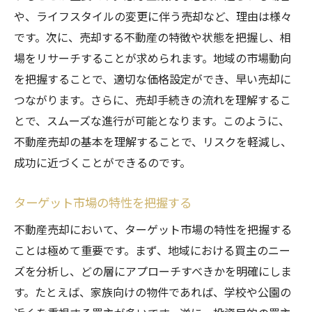
較
や、ライフスタイルの変更に伴う売却など、理由は様々
エージェントの専門性と地域知識の重要性
です。次に、売却する不動産の特徴や状態を把握し、相
契約前の注意点とエージェント評価
場をリサーチすることが求められます。地域の市場動向
を把握することで、適切な価格設定ができ、早い売却に
不動産売却における効果的な価格設定のコツ
つながります。さらに、売却手続きの流れを理解するこ
市場分析を基にした価格設定
とで、スムーズな進行が可能となります。このように、
競合物件の価格と差別化戦略
不動産売却の基本を理解することで、リスクを軽減し、
売却価格の柔軟性を持たせる方法
成功に近づくことができるのです。
価格設定が売却スピードに及ぼす影響
価格交渉のための準備と戦略
ターゲット市場の特性を把握する
価格設定後のフィードバック活用法
不動産売却において、ターゲット市場の特性を把握する
広告戦略で不動産売却を加速させる方法
ことは極めて重要です。まず、地域における買主のニー
ターゲット層に応じた広告手法
ズを分析し、どの層にアプローチすべきかを明確にしま
す。たとえば、家族向けの物件であれば、学校や公園の
写真と動画を活用した物件アピール