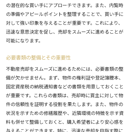
の潜在的な買い手にアプローチできます。また、内覧時
価格設定と広告戦略の最適化
の準備やアピールポイントを整理することで、買い手に
不動産の価値を引き出す演出法
対して強い印象を与えることが重要です。これにより、
売主としての魅力的なプレゼンテーション
迅速な意思決定を促し、売却をスムーズに進めることが
交渉術の磨き方とその応用
可能になります。
プロのネットワークを活用するメリット
必要書類の整備とその重要性
売却後のフォローアップと関係構築
不動産売却をスムーズに進めるためには、必要書類の整
備が欠かせません。まず、物件の権利証や登記簿謄本、
固定資産税の納税通知書などの書類を用意しておくこと
が重要です。これらの書類は、売却時に買主に対して物
件の信頼性を証明する役割を果たします。また、物件の
状況を示すための修繕履歴や、近隣環境の特徴を示す資
料も併せて整備しておくと、購入希望者により安心感を
与えることができます。特に、迅速な売却を目指す際に