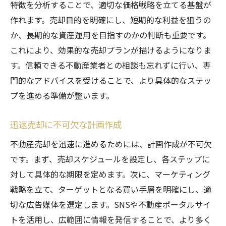
タイミングが与える価格への影響
特徴を分析することで、適切な価格戦略を立てる基盤が
季節性と売却時期の選定
作れます。売却目的を明確にし、短期的な利益を狙うの
最新の市場動向を活用する方法
か、長期的な資産運用を目指すのかの判断も重要です。
これにより、効果的な売却プランが描けるようになりま
市場変動に対する柔軟な対応策
す。信頼できる不動産業者との相談も忘れずに行い、専
売却タイミングの予測と準備
門的なアドバイスを受けることで、より具体的なステッ
SNSとポータルサイトを活用した効果的な集客
プを進める準備が整います。
法
SNSでの物件情報拡散のポイント
迅速売却に不可欠な計画作成
ポータルサイトへの効果的な掲載方法
不動産売却を迅速に進めるためには、計画作成が不可欠
ターゲット層に合ったSNS選定
です。まず、売却スケジュールを設定し、各ステップに
SNS広告と自然投稿のバランス
対して具体的な期限を定めます。次に、マーケティング
集客効果を高めるコンテンツ作成
戦略を立て、ターゲットとなる買い手層を明確にし、適
インタラクティブな顧客関与の促進
切な広告媒体を選定します。SNSや不動産ポータルサイ
トを活用し、広範囲に情報を発信することで、より多く
迅速かつ高額な不動産売却を実現する秘訣