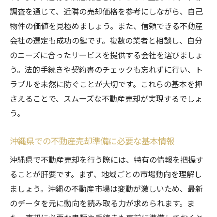
調査を通じて、近隣の売却価格を参考にしながら、自己
法的ガイドラインを詳述！沖縄県での不動産売
物件の価値を見極めましょう。また、信頼できる不動産
却の安心ステップ
会社の選定も成功の鍵です。複数の業者と相談し、自分
沖縄県で不動産売却する際の法的手続き
のニーズに合ったサービスを提供する会社を選びましょ
安心して不動産を売却するための法的アド
う。法的手続きや契約書のチェックも忘れずに行い、ト
バイス
ラブルを未然に防ぐことが大切です。これらの基本を押
法的ガイドライン遵守がもたらす売却の安
さえることで、スムーズな不動産売却が実現するでしょ
心
う。
不動産売却における必要書類と法的対応
沖縄県での売却を支える法的サポート
沖縄県での不動産売却準備に必要な基本情報
法的リスクを避けた安全な不動産売却の流
沖縄県で不動産売却を行う際には、特有の情報を把握す
れ
ることが肝要です。まず、地域ごとの市場動向を理解し
不動産売却をスムーズに進めるために沖縄県で
ましょう。沖縄の不動産市場は変動が激しいため、最新
知っておくべきこと
のデータを元に動向を読み取る力が求められます。ま
売却プロセスをスムーズにするための事前