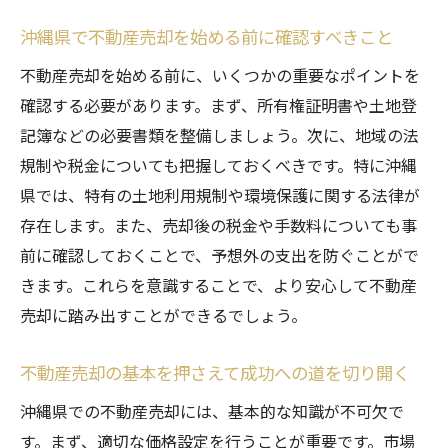
ト
沖縄県で不動産売却を始める前に確認すべきこと
沖縄県市場に適した価格調整の手法
不動産売却を始める前に、いくつかの重要なポイントを
適切な価格設定が導く不動産売却成功の秘
確認する必要があります。まず、所有権証明書や土地登
訣
記簿などの必要書類を整備しましょう。次に、地域の法
信頼できる不動産会社の選び方と沖縄県での安
規制や税金についても把握しておくべきです。特に沖縄
心取引を実現するコツ
県では、特有の土地利用規制や環境保護に関する法律が
沖縄県で信頼できる不動産会社を選ぶポイ
存在します。また、売却後の税金や手数料についても事
ント
前に確認しておくことで、予想外の支出を防ぐことがで
安心取引のための不動産会社選定ガイド
きます。これらを意識することで、より安心して不動産
適切な不動産会社との契約でリスクを回避
売却に踏み出すことができるでしょう。
不動産会社を選ぶ際の重要チェックポイン
ト
不動産売却の基本を押さえて成功への道を切り開く
沖縄県での安心な不動産取引のための心得
沖縄県での不動産売却には、基本的な知識が不可欠で
信頼性ある不動産会社が成功へのカギ
す。まず、適切な価格設定を行うことが重要です。市場