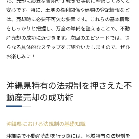
た、売却に必要な書類や手続きも事前に準備しておくと
準備
安心です。特に、土地の権利関係や建物の登記情報など
は、売却時に必要不可欠な要素です。これらの基本情報
沖縄県での不動産売却時に注意すべきポイ
をしっかりと把握し、万全の準備を整えることで、不動
ント
産売却の成功に近づきます。次回のエピソードでは、さ
ストレスフリーな売却を実現するためのコ
らなる具体的なステップをご紹介いたしますので、ぜひ
ツ
お楽しみに！
沖縄県特有の売却に伴う手続きと準備
不動産売却の流れを理解して計画的に進め
る方法
沖縄県特有の法規制を押さえた不
スムーズな売却のための沖縄県向け実践ア
動産売却の成功術
ドバイス
沖縄県で不動産売却を成功させるための注意事
項と実践的アドバイス
沖縄県における法規制の基礎知識
沖縄県での不動産売却成功のための準備
沖縄県で不動産売却を行う際には、地域特有の法規制を