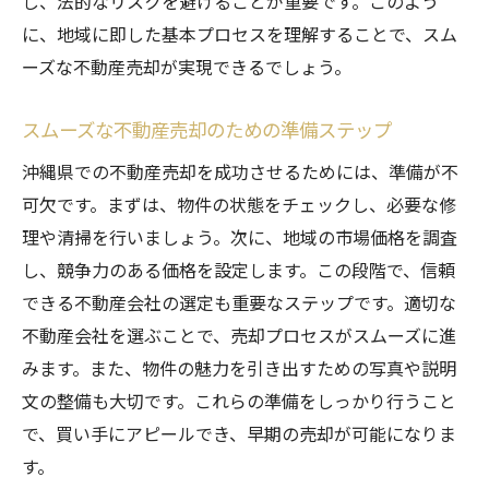
し、法的なリスクを避けることが重要です。このよう
市場の変動を見極めた不動産売却のタイミ
に、地域に即した基本プロセスを理解することで、スム
ング
ーズな不動産売却が実現できるでしょう。
沖縄県の市場トレンド分析で売却を有利に
市場の動向に応じた価格設定の戦略
スムーズな不動産売却のための準備ステップ
沖縄県の不動産市場特性を活かした売却法
沖縄県での不動産売却を成功させるためには、準備が不
市場データを活用した不動産売却の最適化
可欠です。まずは、物件の状態をチェックし、必要な修
適切な価格設定が不動産売却の鍵！沖縄県での
理や清掃を行いましょう。次に、地域の市場価格を調査
成功ポイント
し、競争力のある価格を設定します。この段階で、信頼
沖縄県での不動産売却における価格設定の
できる不動産会社の選定も重要なステップです。適切な
重要性
不動産会社を選ぶことで、売却プロセスがスムーズに進
適正価格を見極めるための評価基準とは
みます。また、物件の魅力を引き出すための写真や説明
市場動向を反映した価格設定で高額売却を
文の整備も大切です。これらの準備をしっかり行うこと
実現
で、買い手にアピールでき、早期の売却が可能になりま
す。
不動産価格設定の失敗を避けるためのヒン