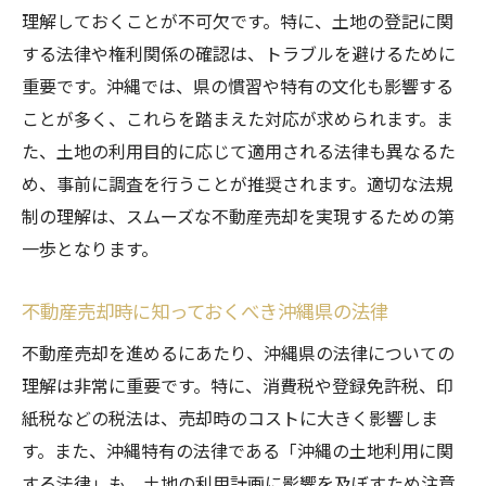
注意すべき点を押さえた実践的売却ガイド
理解しておくことが不可欠です。特に、土地の登記に関
実践的アドバイスで売却を成功に導く
する法律や権利関係の確認は、トラブルを避けるために
成功する不動産売却に必要な注意事項
重要です。沖縄では、県の慣習や特有の文化も影響する
沖縄県での不動産売却を円滑にするテクニ
ことが多く、これらを踏まえた対応が求められます。ま
ック
た、土地の利用目的に応じて適用される法律も異なるた
経験者のアドバイスを取り入れた成功の秘
め、事前に調査を行うことが推奨されます。適切な法規
訣
制の理解は、スムーズな不動産売却を実現するための第
一歩となります。
不動産売却時に知っておくべき沖縄県の法律
不動産売却を進めるにあたり、沖縄県の法律についての
理解は非常に重要です。特に、消費税や登録免許税、印
紙税などの税法は、売却時のコストに大きく影響しま
す。また、沖縄特有の法律である「沖縄の土地利用に関
する法律」も、土地の利用計画に影響を及ぼすため注意