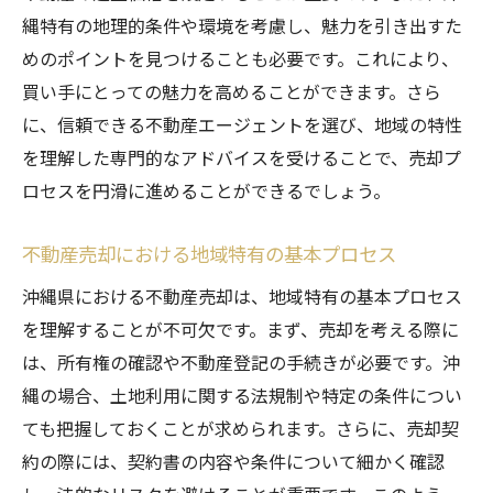
縄特有の地理的条件や環境を考慮し、魅力を引き出すた
沖縄県における法規制の基礎知識
めのポイントを見つけることも必要です。これにより、
不動産売却時に知っておくべき沖縄県の法
買い手にとっての魅力を高めることができます。さら
律
に、信頼できる不動産エージェントを選び、地域の特性
法規制を理解して不動産売却をスムーズに
を理解した専門的なアドバイスを受けることで、売却プ
沖縄県での不動産売却における法律のポイ
ロセスを円滑に進めることができるでしょう。
ント
適切な法規制の理解で不動産売却を成功に
不動産売却における地域特有の基本プロセス
導く
沖縄県における不動産売却は、地域特有の基本プロセス
地域特有の法規制に対応した不動産売却戦
を理解することが不可欠です。まず、売却を考える際に
略
は、所有権の確認や不動産登記の手続きが必要です。沖
市場の動向を読み解き沖縄県での不動産売却を
縄の場合、土地利用に関する法規制や特定の条件につい
最適化する方法
ても把握しておくことが求められます。さらに、売却契
沖縄県の不動産市場動向を把握する
約の際には、契約書の内容や条件について細かく確認