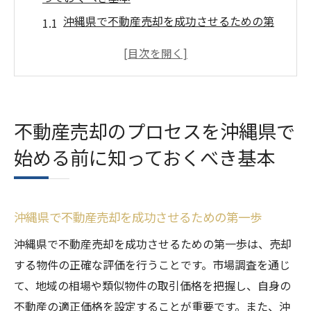
沖縄県で不動産売却を成功させるための第
一歩
不動産売却における地域特有の基本プロセ
ス
スムーズな不動産売却のための準備ステッ
不動産売却のプロセスを沖縄県で
プ
始める前に知っておくべき基本
沖縄県で不動産売却を始める前に確認すべ
きこと
不動産売却の基本を押さえて成功への道を
沖縄県で不動産売却を成功させるための第一歩
切り開く
沖縄県での不動産売却準備に必要な基本情
沖縄県で不動産売却を成功させるための第一歩は、売却
報
する物件の正確な評価を行うことです。市場調査を通じ
て、地域の相場や類似物件の取引価格を把握し、自身の
沖縄県特有の法規制を押さえた不動産売却の成
不動産の適正価格を設定することが重要です。また、沖
功術