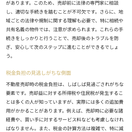
があります。このため、売却前に法律の専門家に相談
売却後の生活に及ぼす心理的影響
し、適切な手続きを踏むことが不可欠です。さらに、地
市場動向の変化による後悔
域ごとの法律や規制に関する理解も必要で、特に相続や
期待値と現実のギャップ
共有名義の物件では、注意が求められます。これらの手
税務処理における予想外の負担
続きをしっかりと行うことで、売却後のトラブルを防
ぎ、安心して次のステップに進むことができるでしょ
法的手続きを怠った結果のリスク
う。
将来の不動産購入に影響を与える要因
不動産売却で避けたい思わぬ問題とその対処法
税金負担の見逃しがちな側面
売却前に確認すべき物件の問題点
不動産売却時の税金負担は、しばしば見過ごされがちな
契約書作成での重要なチェックポイント
要素です。売却益に対する所得税や住民税が発生するこ
買い手とのトラブルを回避する方法
とは多くの人が知っていますが、実際には多くの追加費
修繕費用を抑えるための対策
用がかかることがあります。例えば、売却時に必要な諸
売却計画の柔軟性を持たせるアプローチ
経費や、買い手に対するサービス料なども考慮しなけれ
法的助言を活用した問題解決
ばなりません。また、税金の計算方法は複雑で、特に減