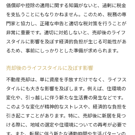
価償却や控除の適用に関する知識がないと、過剰に税金
不動産売却後の安心を得るために知っておくべ
を支払うことにもなりかねません。このため、税務の専
きデメリット
門家と協力し、正確な申告と適切な税対策を行うことが
売却後の生活設計に必要な準備
非常に重要です。適切に対処しないと、売却後のライフ
次の住居探しで注意すべき点
スタイルに影響を及ぼす経済的負担が生じる可能性があ
売却後の資金運用の方法
るため、事前にしっかりとした準備が求められます。
将来の不動産市場への再参入戦略
心の安定を維持するためのヒント
売却後のライフスタイルに及ぼす影響
売却後の法的義務とその履行
不動産売却は、単に資産を手放すだけでなく、ライフス
タイルにも大きな影響を及ぼします。例えば、住環境の
変化や、引っ越しに伴う新たな生活費の発生などです。
このような変化が精神的なストレスや、経済的な負担を
引き起こすことがあります。特に、売却後に新居を見つ
ける際に、地域の選定や住環境についての再考が必要で
す。また、転居に伴う新たな通勤時間や生活パターンの