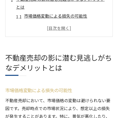
とは
市場価格変動による損失の可能性
買い手の選定ミスが招く問題
法律手続きにおける思わぬ落とし穴
税金負担の見逃しがちな側面
売却後のライフスタイルに及ぼす影響
不動産売却の影に潜む見逃しがち
情報不足による売却の失敗
なデメリットとは
不動産売却で直面する可能性のあるリスクを徹
底解説
タイミングの誤りが引き起こす価格の低下
市場価格変動による損失の可能性
市場調査の不備による価値判断の誤り
不動産売却において、市場価格の変動は避けられない要
契約書作成時の注意点とその影響
因です。売却時点での市場状況により、想定以上の損失
買い手側の資金調達問題
が発生することがあります。特に、景気が悪化したり、