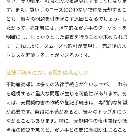
あり、その結果、時間と労力を無駄にすることになりま
売却後の生活設計に必要な視点
す。また、買い手のニーズに合わない物件を売却するこ
利益と損失のバランスの取り方
とも、後々の問題を引き起こす原因となるでしょう。し
不動産市場のトレンド把握の重要性
たがって、売却前には、潜在的な買い手のターゲットを
売却による財産分配の方法
明確にし、しっかりとした審査を行うことが求められま
不動産売却を成功に導くためのデメリット避け
す。これにより、スムーズな取引が実現し、売却後のス
る方法
トレスを軽減することができるのです。
経験豊富なエージェントの選び方
法律手続きにおける思わぬ落とし穴
市場調査を活用した戦略的売却
法的リスクを最小限にする対策
不動産売却には多くの法律手続きが伴いますが、これら
を軽視すると重大な問題が生じる可能性があります。例
売却プロセスでの交渉術
えば、売買契約書の作成や登記手続きは、専門的な知識
税務専門家との連携の重要性
が必要です。契約に不備があると、後々のトラブルにつ
情報収集の徹底で安心を得る
ながることもあります。特に、売却物件の権利関係や抵
不動産売却を後悔しないために理解すべきリス
当権の確認を怠ると、買い手との間に摩擦が生じること
ク