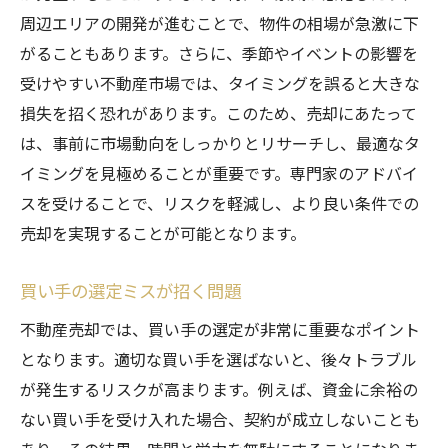
隠れた修繕費用の発生
周辺エリアの開発が進むことで、物件の相場が急激に下
地域特有の市場リスク
がることもあります。さらに、季節やイベントの影響を
受けやすい不動産市場では、タイミングを誤ると大きな
不動産売却をする前に知っておくべきデメリッ
損失を招く恐れがあります。このため、売却にあたって
トの全貌
は、事前に市場動向をしっかりとリサーチし、最適なタ
売却プロセスにおけるストレス要因
イミングを見極めることが重要です。専門家のアドバイ
不動産エージェント選びの難しさ
スを受けることで、リスクを軽減し、より良い条件での
法的合意事項の複雑さ
売却を実現することが可能となります。
税金対策の準備不足による損失
売却価格の交渉におけるポイント
買い手の選定ミスが招く問題
将来の住居選択に影響を及ぼす要因
不動産売却では、買い手の選定が非常に重要なポイント
利益だけに目を奪われない不動産売却の真実
となります。適切な買い手を選ばないと、後々トラブル
長期的視点での資産価値の評価
が発生するリスクが高まります。例えば、資金に余裕の
ない買い手を受け入れた場合、契約が成立しないことも
感情による売却判断のリスク