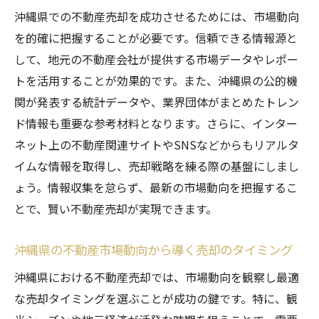
沖縄県での不動産売却を成功させるためには、市場動向
売却成功のために今すぐ知っておくべきこ
を的確に把握することが必要です。信頼できる情報源と
と
して、地元の不動産会社が提供する市場データやレポー
準備段階での注意点と基本知識
トを活用することが効果的です。また、沖縄県の公的機
専門家のアドバイスを活用する方法
関が発表する統計データや、業界団体がまとめたトレン
売却準備に必要な書類と手続き
ド情報も重要な参考材料となります。さらに、インター
成功事例から学ぶ事前準備の重要性
ネット上の不動産関連サイトやSNSなどからもリアルタ
売却を成功に導くための情報収集方法
イムな情報を取得し、売却戦略を練る際の基盤にしまし
安心して進める沖縄県での不動産売却実践的ア
ょう。情報収集を怠らず、最新の市場動向を把握するこ
ドバイス
とで、賢い不動産売却が実現できます。
不安を解消する信頼できる売却の進め方
沖縄県の不動産市場動向から導く売却のタイミング
プロの助けを得て安心して売却を進める
沖縄県における不動産売却では、市場動向を観察し最適
沖縄県での売却で避けるべき落とし穴
な売却タイミングを選ぶことが成功の鍵です。特に、観
実践的なアドバイスで売却を成功に導く