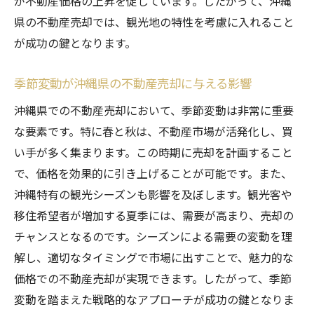
が不動産価格の上昇を促しています。したがって、沖縄
沖縄県の不動産売却プロセスをスムーズに進め
県の不動産売却では、観光地の特性を考慮に入れること
るための基本戦略
が成功の鍵となります。
売却プロセスの基本的な流れを理解する
季節変動が沖縄県の不動産売却に与える影響
事前準備で売却をスムーズに進める方法
沖縄県特有の手続きと注意点
沖縄県での不動産売却において、季節変動は非常に重要
な要素です。特に春と秋は、不動産市場が活発化し、買
プロセスの各ステップでの注意事項
い手が多く集まります。この時期に売却を計画すること
売却成功に向けたプロセス管理のポイント
で、価格を効果的に引き上げることが可能です。また、
専門家を活用した効率的なプロセスの進め
沖縄特有の観光シーズンも影響を及ぼします。観光客や
方
移住希望者が増加する夏季には、需要が高まり、売却の
沖縄県不動産売却の最新トレンドを掴んで利益
チャンスとなるのです。シーズンによる需要の変動を理
を最大化
解し、適切なタイミングで市場に出すことで、魅力的な
最新トレンドを知って売却に活かそう
価格での不動産売却が実現できます。したがって、季節
沖縄県で注目される不動産売却の新手法
変動を踏まえた戦略的なアプローチが成功の鍵となりま