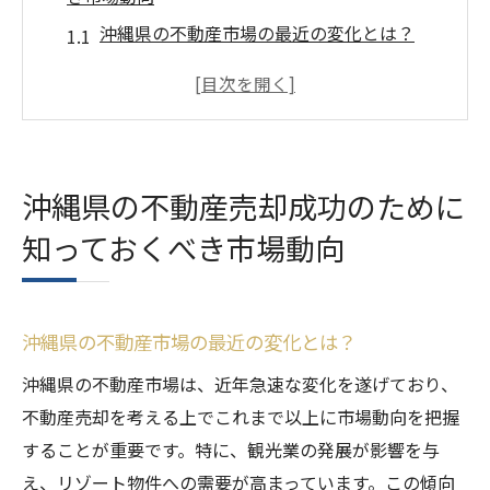
沖縄県の不動産市場の最近の変化とは？
観光地としての沖縄県と不動産売却の関係
性
季節変動が沖縄県の不動産売却に与える影
響
沖縄県の不動産売却成功のために
沖縄県における住宅需要の高まりとその背
知っておくべき市場動向
景
市場動向を把握するための信頼できる情報
源
沖縄県の不動産市場の最近の変化とは？
沖縄県の不動産市場動向から導く売却のタ
イミング
沖縄県の不動産市場は、近年急速な変化を遂げており、
不動産売却を考える上でこれまで以上に市場動向を把握
不動産売却沖縄県での賢い価格設定の方法とは
することが重要です。特に、観光業の発展が影響を与
沖縄県の市場価値を正確に把握する方法
え、リゾート物件への需要が高まっています。この傾向