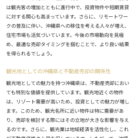
適切な査定を受けるためのポイント
は観光客の増加とともに進行中で、投資物件や短期賃貸
競合物件の分析による価格設定のコツ
に対する関心も高まっています。さらに、リモートワー
沖縄県の地域特性を考慮した価格の決め方
クの普及に伴い、沖縄県への移住を考える人々が増え、
交渉力を高めるための価格設定戦略
住宅市場も活気づいています。今後の市場動向を見極
市場価格と売却価格のバランスを考える
め、最適な売却タイミングを掴むことで、より良い結果
を得られるでしょう。
信頼できる不動産会社選び沖縄県での重要なポ
イント
観光地としての沖縄県と不動産売却の関係性
沖縄県での不動産会社選びで重視すべき点
観光地としての魅力を持つ沖縄県は、不動産売却におい
成功事例から学ぶ不動産会社の選び方
ても特別な価値を提供しています。観光地近くの物件
沖縄県の不動産会社の評判を確認する方法
は、リゾート需要が高いため、投資としての魅力が増し
契約前に確認すべき不動産会社の実績
ます。このため、観光名所に近い物件は特に需要があ
不動産会社の得意分野と地域密着性の重要
り、売却を検討する際にはその立地が大きな影響を与え
性
るのです。さらに、観光業は地域経済を活性化し、これ
対応力と信頼性を重視した選び方