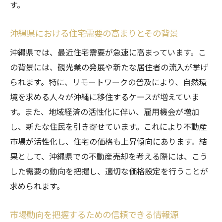
トレンドを活用した売却での利益最大化
す。
市場のトレンドを先取りした戦略立案
沖縄県における住宅需要の高まりとその背景
投資家が注目する沖縄県の物件の特徴
沖縄県では、最近住宅需要が急速に高まっています。こ
トレンドを踏まえた売却計画の立て方
の背景には、観光業の発展や新たな居住者の流入が挙げ
将来を見据えた沖縄県での不動産売却ステップ
られます。特に、リモートワークの普及により、自然環
バイステップガイド
境を求める人々が沖縄に移住するケースが増えていま
将来を見据えた売却計画の重要性
す。また、地域経済の活性化に伴い、雇用機会が増加
長期的視点での不動産売却ステップ
し、新たな住民を引き寄せています。これにより不動産
市場の変化に対応した柔軟な計画作り
市場が活性化し、住宅の価格も上昇傾向にあります。結
沖縄県での持続可能な売却戦略
果として、沖縄県での不動産売却を考える際には、こう
将来の市場予測を踏まえた売却の進め方
した需要の動向を把握し、適切な価格設定を行うことが
求められます。
未来を見据えた資産形成と売却のバランス
沖縄県の不動産売却で成功するための知識と準
市場動向を把握するための信頼できる情報源
備を整えよう