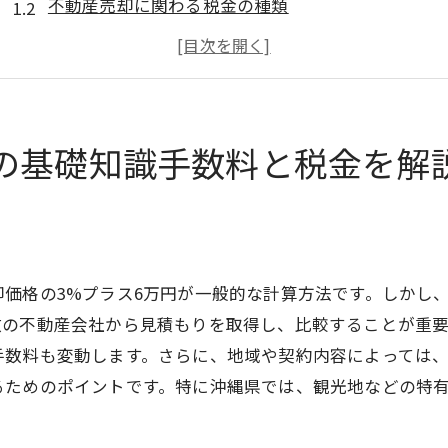
不動産売却に関わる税金の種類
印紙税とその適用範囲
譲渡所得税の基本と軽減措置
登記費用の詳細とその意義
住民税と所得税の影響
の基礎知識手数料と税金を解
不動産売却で失敗しないための費用管理法
事前に準備すべき費用の一覧
見積もり取得のコツと交渉術
不動産会社との契約時の注意点
価格の3%プラス6万円が一般的な計算方法です。しかし
費用効率を高めるためのチェックポイント
数の不動産会社から見積もりを取得し、比較することが重
手数料も変動します。さらに、地域や契約内容によっては
予算オーバーを防ぐための心構え
るためのポイントです。特に沖縄県では、観光地などの特
費用管理に役立つツールの紹介
沖縄県の不動産市場特有の費用とは