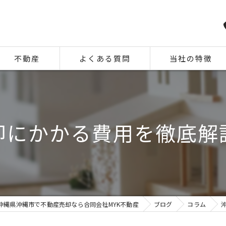
不動産
よくある質問
当社の特徴
相続
住み替え
却にかかる費用を徹底解
離婚
空き家
中古
沖縄県沖縄市で不動産売却なら合同会社MYK不動産
ブログ
コラム