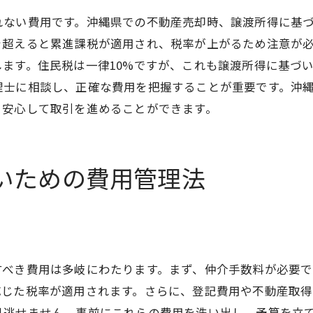
適正価格を引き出すための交渉術
れない費用です。沖縄県での不動産売却時、譲渡所得に基
売却後の利益を最大化するための費用計算法
を超えると累進課税が適用され、税率が上がるため注意が
ます。住民税は一律10%ですが、これも譲渡所得に基づ
売却利益の計算方法と実例
理士に相談し、正確な費用を把握することが重要です。沖
税金控除を最大化するための方法
、安心して取引を進めることができます。
再投資のタイミングと資金計画
ローン返済計画の立て方
利益を守るための節税対策
いための費用管理法
資産運用のためのアドバイザーの選び方
よくある質問に答える沖縄不動産売却の費用知識
不動産売却時に知っておくべき基本情報
よくある問い合わせに対する専門家の意見
すべき費用は多岐にわたります。まず、仲介手数料が必要で
売却時の手続きに関するQ&A
応じた税率が適用されます。さらに、登記費用や不動産取
費用に関する誤解を解消する
見逃せません。事前にこれらの費用を洗い出し、予算を立