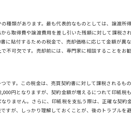
地域特有の不動産市場の動向
沖縄県特有の法規制とその影響
かの種類があります。最も代表的なものとしては、譲渡所
海沿い物件の維持費用
格から取得費や譲渡費用を差し引いた残額に対して課税さ
自然災害に備えるための保険料
約書に貼付するための税金で、売却価格に応じて金額が異
観光地としての利便性向上費用
上で不可欠です。売却前には、専門家に相談することをお
地元の不動産業者との連携の重要性
安心して取引を進める沖縄不動産売却費用の全貌
費用の透明性を確保する方法
一つです。この税金は、売買契約書に対して課税されるも
信頼できる情報源の見極め方
は2,000円となりますが、契約金額が増えるにつれて印紙
不動産取引におけるリスク管理策
ばなりません。さらに、印紙税を支払う際は、正確な契約
書類作成時の法的チェックポイント
税ですが、しっかり理解しておくことが、後のトラブルを
費用負担の適切な分配方法
弁護士や専門家の活用法