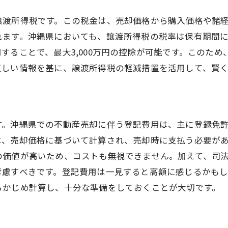
不動産売却に必要な隠れたコストを徹底解明
譲渡所得税です。この税金は、売却価格から購入価格や諸
意外な出費を防ぐための事前確認
れます。沖縄県においても、譲渡所得税の税率は保有期間
売却前の修繕費用の見積もり
することで、最大3,000万円の控除が可能です。このた
引越しや転居に伴う追加コスト
正しい情報を基に、譲渡所得税の軽減措置を活用して、賢
新居探しにかかる時間と費用
不測の事態に備えるための資金準備
事前調査で費用を抑える方法
す。沖縄県での不動産売却に伴う登記費用は、主に登録免
沖縄県での不動産売却費用を最大化しないためのポイン
は、売却価格に基づいて計算され、売却時に支払う必要が
賢い費用削減のためのテクニック
の価値が高いため、コストも無視できません。加えて、司
市場価格を見極めるための調査方法
考慮すべきです。登記費用は一見すると高額に感じるかも
らかじめ計算し、十分な準備をしておくことが大切です。
売却時期の選定による費用最適化
費用対効果を考えたプロモーション戦略
物件価値を下げないための工夫