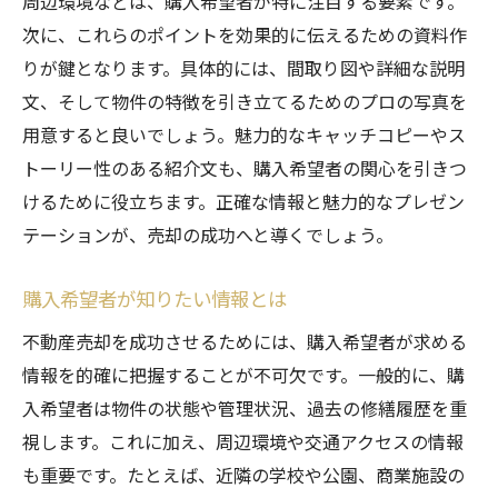
周辺環境などは、購入希望者が特に注目する要素です。
専門家に相談するメリット
次に、これらのポイントを効果的に伝えるための資料作
専門家との相談でトラブルを未然に防ぐ
りが鍵となります。具体的には、間取り図や詳細な説明
不動産エージェントを選ぶ際の基準
文、そして物件の特徴を引き立てるためのプロの写真を
法律専門家との連携の重要性
用意すると良いでしょう。魅力的なキャッチコピーやス
トーリー性のある紹介文も、購入希望者の関心を引きつ
税理士に相談するメリット
けるために役立ちます。正確な情報と魅力的なプレゼン
トラブル事例から学ぶ予防策
テーションが、売却の成功へと導くでしょう。
専門家とのコミュニケーション法
相談内容を具体的にするための準備
購入希望者が知りたい情報とは
重要資料が売却成功に導く理由
不動産売却を成功させるためには、購入希望者が求める
売却過程で必要な資料一覧
情報を的確に把握することが不可欠です。一般的に、購
資料がもたらす安心感
入希望者は物件の状態や管理状況、過去の修繕履歴を重
購入希望者への効果的な資料提供法
視します。これに加え、周辺環境や交通アクセスの情報
資料作成時の工夫とポイント
も重要です。たとえば、近隣の学校や公園、商業施設の