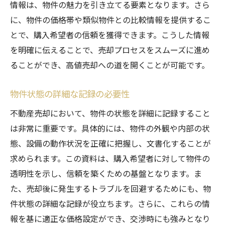
情報は、物件の魅力を引き立てる要素となります。さら
成功事例に学ぶ資料の役割
に、物件の価格帯や類似物件との比較情報を提供するこ
資料が売却プロセスに与える影響
とで、購入希望者の信頼を獲得できます。こうした情報
成功事例から学ぶ不動産売却の資料作成
を明確に伝えることで、売却プロセスをスムーズに進め
過去の成功事例に見る資料の工夫
ることができ、高値売却への道を開くことが可能です。
失敗事例に学ぶ資料の重要性
具体的な実例を基にした資料作成
物件状態の詳細な記録の必要性
成功事例に基づく資料活用法
不動産売却において、物件の状態を詳細に記録すること
購入希望者の声を反映した資料
は非常に重要です。具体的には、物件の外観や内部の状
資料の見直しと改善のポイント
態、設備の動作状況を正確に把握し、文書化することが
求められます。この資料は、購入希望者に対して物件の
不動産売却を円滑にするための資料ガイド
透明性を示し、信頼を築くための基盤となります。ま
不動産売却に必要な資料の種類
た、売却後に発生するトラブルを回避するためにも、物
資料作成の流れと手順
件状態の詳細な記録が役立ちます。さらに、これらの情
見栄えの良い資料作成のコツ
報を基に適正な価格設定ができ、交渉時にも強みとなり