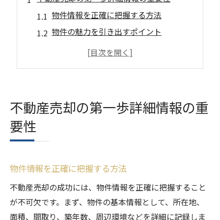
物件情報を正確に把握する方法
物件の魅力を引き出すポイント
購入希望者が知りたい情報とは
物件状態の詳細な記録の必要性
不動産情報公開時の注意点
信頼性を高めるための情報提供
不動産売却の第一歩詳細情報の重
市場分析資料で売却をスムーズに
要性
市場分析の基礎知識
地域の相場を把握するための方法
競合物件の分析で売却戦略を立てる
物件情報を正確に把握する方法
価格設定の根拠を示す重要性
不動産売却の成功には、物件情報を正確に把握すること
市場動向を把握するための資料作成
が不可欠です。まず、物件の基本情報として、所在地、
データを活用した効果的な売却方法
面積、間取り、築年数、周辺環境などを詳細に記録しま