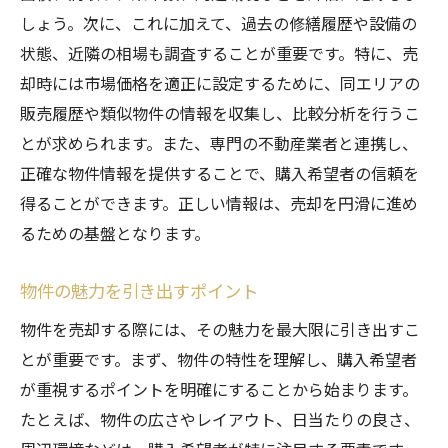
しょう。次に、これに加えて、過去の修繕履歴や設備の
法律面の理解が売却成功の鍵
状態、近隣の相場も調査することが重要です。特に、売
不動産売却に関連する法律を学ぶ
却時には市場価格を適正に設定するために、同エリアの
重要事項説明書の作成法
販売履歴や類似物件の情報を収集し、比較分析を行うこ
契約書作成時の注意事項
とが求められます。また、専門の不動産業者と連携し、
法的トラブルを避けるための事前準備
正確な物件情報を提供することで、購入希望者の信頼を
瑕疵担保責任を理解する
得ることができます。正しい情報は、売却を円滑に進め
売却に関する法律相談の活用法
るための基盤となります。
税金面の参考資料はどう準備するか
物件の魅力を引き出すポイント
不動産売却における税金の基本
物件を売却する際には、その魅力を最大限に引き出すこ
税金計算の際のポイント
とが重要です。まず、物件の特性を理解し、購入希望者
譲渡所得税について知っておくべきこと
が重視するポイントを明確にすることから始まります。
控除対象を最大限に活用する方法
たとえば、物件の広さやレイアウト、日当たりの良さ、
税金申告に必要な資料を整える