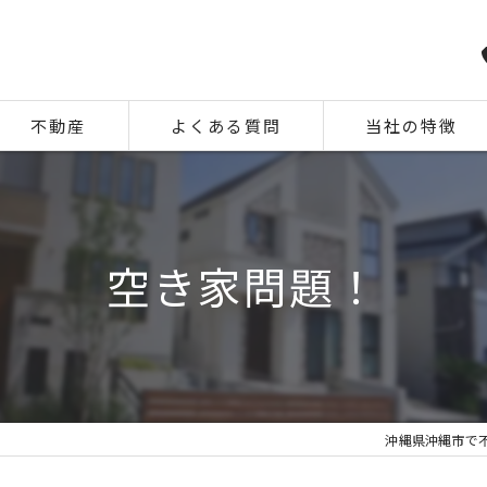
不動産
よくある質問
当社の特徴
相続
住み替え
空き家問題！
離婚
空き家
中古
沖縄県沖縄市で不