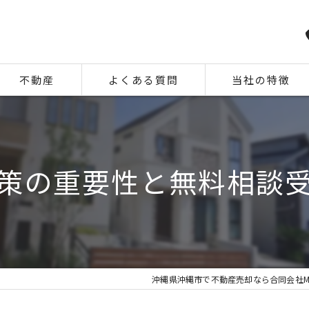
不動産
よくある質問
当社の特徴
相続
住み替え
策の重要性と無料相談
離婚
空き家
中古
沖縄県沖縄市で不動産売却なら合同会社M