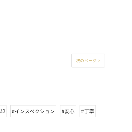
次のページ >
売却
#インスペクション
#安心
#丁寧