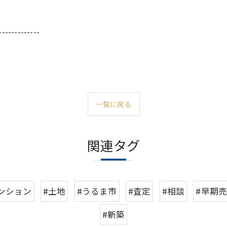
-------------
一覧に戻る
関連タグ
ンション
#土地
#うるま市
#査定
#相談
#早期
#新築